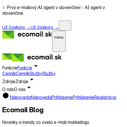
✨ Prvý e-mailový AI agent v slovenčine
✨ AI agent v
slovenčine
Už čoskoro →
Už čoskoro →
menu
Funkcie
Funkcie
Cenník
Cenník
Služby
Služby
Zdroje
Zdroje
O nás
O nás
Nápoveda
Nápoveda
Prihlásenie
Prihlásenie
Registrácia
Ecomail
Blog
Novinky a trendy zo sveta e‑mail marketingu.