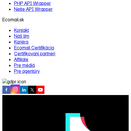
PHP API Wrapper
Nette API Wrapper
Ecomail.sk
Kontakt
Náš tím
Kariéra
Ecomail Certifikácia
Certifikovaní partneri
Affiliate
Pre médiá
Pre agentúry