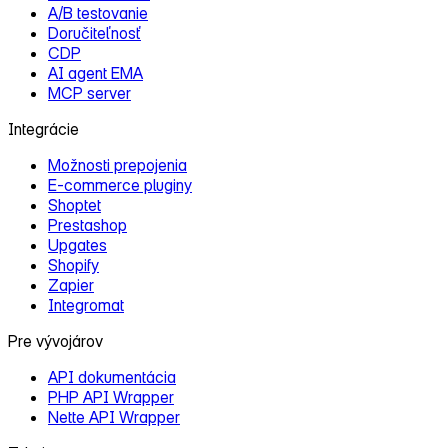
A/B testovanie
Doručiteľnosť
CDP
AI agent EMA
MCP server
Integrácie
Možnosti prepojenia
E‑commerce pluginy
Shoptet
Prestashop
Upgates
Shopify
Zapier
Integromat
Pre vývojárov
API dokumentácia
PHP API Wrapper
Nette API Wrapper