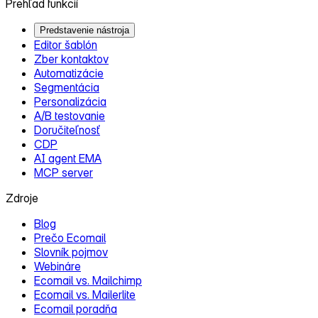
Prehľad funkcií
Predstavenie nástroja
Editor šablón
Zber kontaktov
Automatizácie
Segmentácia
Personalizácia
A/B testovanie
Doručiteľnosť
CDP
AI agent EMA
MCP server
Zdroje
Blog
Prečo Ecomail
Slovník pojmov
Webináre
Ecomail vs. Mailchimp
Ecomail vs. Mailerlite
Ecomail poradňa