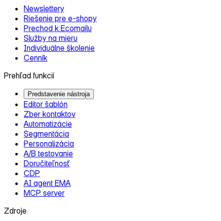
Newslettery
Riešenie pre e‑shopy
Prechod k Ecomailu
Služby na mieru
Individuálne školenie
Cenník
Prehľad funkcií
Predstavenie nástroja
Editor šablón
Zber kontaktov
Automatizácie
Segmentácia
Personalizácia
A/B testovanie
Doručiteľnosť
CDP
AI agent EMA
MCP server
Zdroje