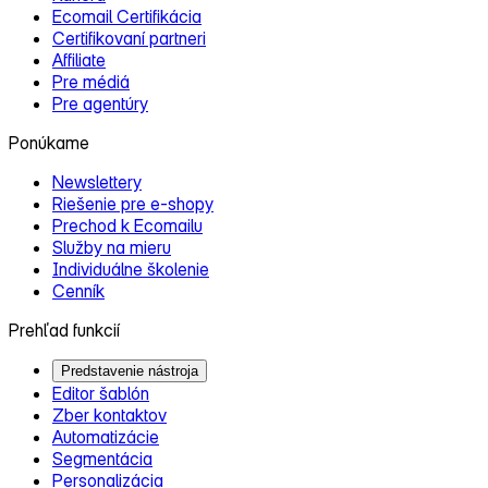
Ecomail Certifikácia
Certifikovaní partneri
Affiliate
Pre médiá
Pre agentúry
Ponúkame
Newslettery
Riešenie pre e‑shopy
Prechod k Ecomailu
Služby na mieru
Individuálne školenie
Cenník
Prehľad funkcií
Predstavenie nástroja
Editor šablón
Zber kontaktov
Automatizácie
Segmentácia
Personalizácia