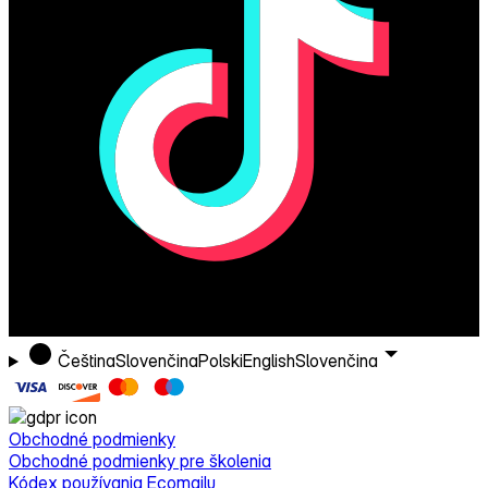
Čeština
Slovenčina
Polski
English
Slovenčina
Obchodné podmienky
Obchodné podmienky pre školenia
Kódex používania Ecomailu