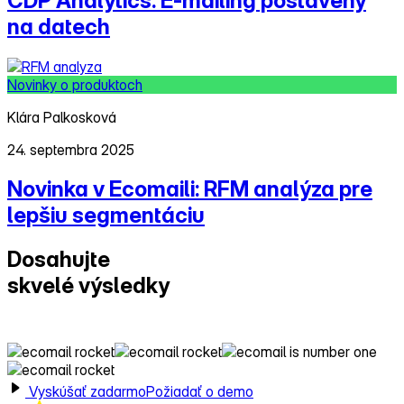
CDP Analytics: E‑mailing postavený
na datech
Novinky o produktoch
Klára Palkosková
24. septembra 2025
Novinka v Ecomaili: RFM analýza pre
lepšiu segmentáciu
Dosahujte
skvelé výsledky
s Ecomailom!
Vyskúšať zadarmo
Požiadať o demo