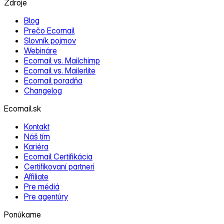
Zdroje
Blog
Prečo Ecomail
Slovník pojmov
Webináre
Ecomail vs. Mailchimp
Ecomail vs. Mailerlite
Ecomail poradňa
Changelog
Ecomail.sk
Kontakt
Náš tím
Kariéra
Ecomail Certifikácia
Certifikovaní partneri
Affiliate
Pre médiá
Pre agentúry
Ponúkame