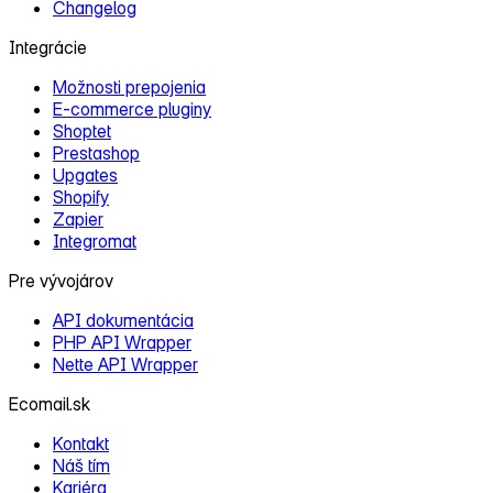
Changelog
Integrácie
Možnosti prepojenia
E‑commerce pluginy
Shoptet
Prestashop
Upgates
Shopify
Zapier
Integromat
Pre vývojárov
API dokumentácia
PHP API Wrapper
Nette API Wrapper
Ecomail.sk
Kontakt
Náš tím
Kariéra