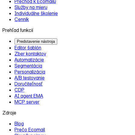
Prechod k Ecomailu
Služby na mieru
Individuálne školenie
Cenník
Prehľad funkcií
Predstavenie nástroja
Editor šablón
Zber kontaktov
Automatizácie
Segmentácia
Personalizácia
A/B testovanie
Doručiteľnosť
CDP
AI agent EMA
MCP server
Zdroje
Blog
Prečo Ecomail