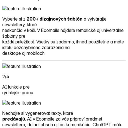
Vyberte si z
200+ dizajnových šablón
a vytvárajte
newslettery, ktoré
neskončia v koši. V Ecomaile nájdete tematické aj univerzálne
šablóny pre
každú príležitosť. Všetky sú zadarmo, ihneď použiteľné a máte
istotu bezchybného zobrazenia na
desktope aj mobiloch.
2/4
AI funkcie pre
rýchlejšiu prácu
Nechajte si vygenerovať texty, ktoré
predávajú
. AI v Ecomaile za vás pripraví predmet
newslettera, doladí obsah aj tón komunikácie. ChatGPT máte