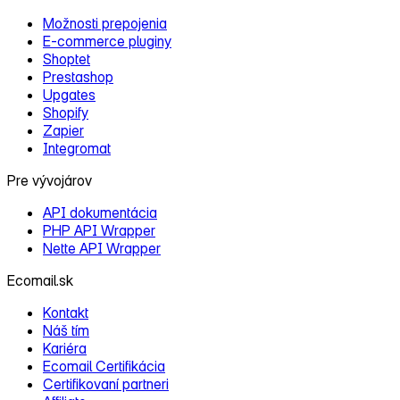
Možnosti prepojenia
E‑commerce pluginy
Shoptet
Prestashop
Upgates
Shopify
Zapier
Integromat
Pre vývojárov
API dokumentácia
PHP API Wrapper
Nette API Wrapper
Ecomail.sk
Kontakt
Náš tím
Kariéra
Ecomail Certifikácia
Certifikovaní partneri