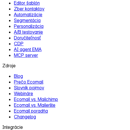
Editor šablón
Zber kontaktov
Automatizácie
Segmentácia
Personalizácia
A/B testovanie
Doručiteľnosť
CDP
AI agent EMA
MCP server
Zdroje
Blog
Prečo Ecomail
Slovník pojmov
Webináre
Ecomail vs. Mailchimp
Ecomail vs. Mailerlite
Ecomail poradňa
Changelog
Integrácie