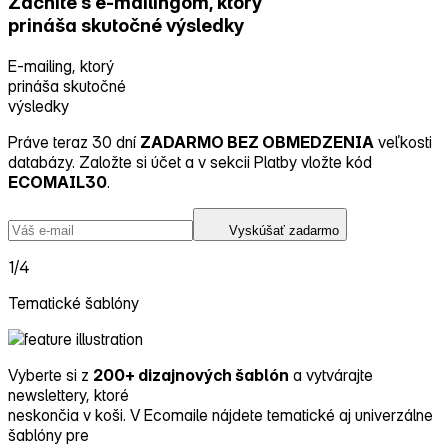
Začnite s e‑mailingom, ktorý
prináša skutočné výsledky
E-mailing, ktorý
prináša skutočné
výsledky
Práve teraz 30 dní
ZADARMO BEZ OBMEDZENIA
veľkosti
databázy. Založte si účet a v sekcii Platby vložte kód
ECOMAIL30
.
Vyskúšať zadarmo
1/4
Tematické šablóny
Vyberte si z
200+ dizajnových šablón
a vytvárajte
newslettery, ktoré
neskončia v koši. V Ecomaile nájdete tematické aj univerzálne
šablóny pre