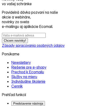
vo vašej schránke
Pravidelná dávka pozvaní na naše
akcie a webináre,
novinky zo sveta
e‑mailingu aj aplikácie Ecomail.
Chcem novinky!
Zásady spracúvania osobných údajov
Ponúkame
Newslettery
Riešenie pre e‑shopy
Prechod k Ecomailu
Služby na mieru
Individuálne školenie
Cenník
Prehľad funkcií
Predstavenie nástroja