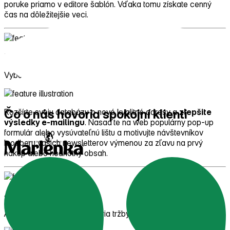
poruke priamo v editore šablón. Vďaka tomu získate cenný
čas na dôležitejšie veci.
3/4
Vybudujte si v novom roku silnú databázu
Čo o nás hovoria
spokojní klienti
Rozšírte svoju databázu o nové kvalitné adresy a
zlepšite
výsledky e‑mailingu
. Nasaďte na web populárny pop‑up
formulár alebo vysúvateľnú lištu a motivujte návštevníkov
k odberu vašich newsletterov výmenou za zľavu na prvý
nákup alebo hodnotný obsah.
4/4
Automatizácie, ktoré podporia tržby