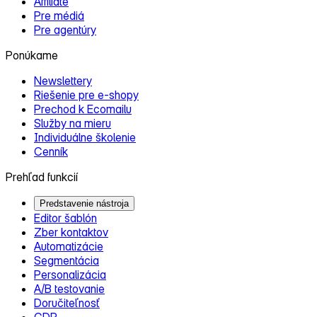
Affiliate
Pre médiá
Pre agentúry
Ponúkame
Newslettery
Riešenie pre e‑shopy
Prechod k Ecomailu
Služby na mieru
Individuálne školenie
Cenník
Prehľad funkcií
Predstavenie nástroja
Editor šablón
Zber kontaktov
Automatizácie
Segmentácia
Personalizácia
A/B testovanie
Doručiteľnosť