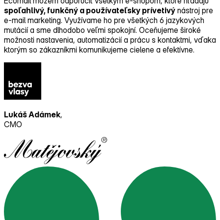
Ecomail môžem odporučiť všetkým e‑shopom, ktoré hľadajú
spoľahlivý, funkčný a používateľsky prívetivý
nástroj pre
e‑mail marketing. Využívame ho pre všetkých 6 jazykových
mutácií a sme dlhodobo veľmi spokojní. Oceňujeme široké
možnosti nastavenia, automatizácií a prácu s kontaktmi, vďaka
ktorým so zákazníkmi komunikujeme cielene a efektívne.
Lukáš Adámek
,
CMO