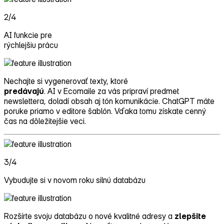
2/4
AI funkcie pre
rýchlejšiu prácu
Nechajte si vygenerovať texty, ktoré
predávajú
. AI v Ecomaile za vás pripraví predmet
newslettera, doladí obsah aj tón komunikácie. ChatGPT máte
poruke priamo v editore šablón. Vďaka tomu získate cenný
čas na dôležitejšie veci.
3/4
Vybudujte si v novom roku silnú databázu
Rozšírte svoju databázu o nové kvalitné adresy a
zlepšite