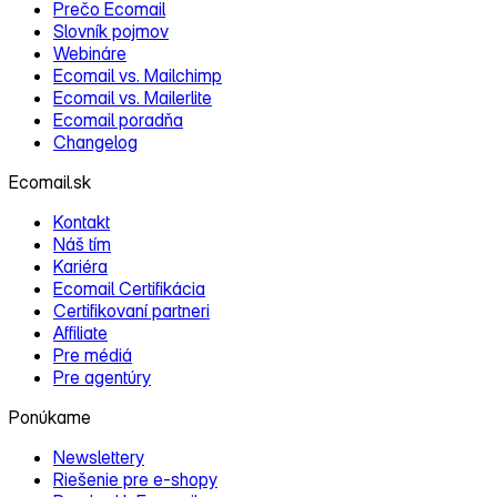
Prečo Ecomail
Slovník pojmov
Webináre
Ecomail vs. Mailchimp
Ecomail vs. Mailerlite
Ecomail poradňa
Changelog
Ecomail.sk
Kontakt
Náš tím
Kariéra
Ecomail Certifikácia
Certifikovaní partneri
Affiliate
Pre médiá
Pre agentúry
Ponúkame
Newslettery
Riešenie pre e‑shopy