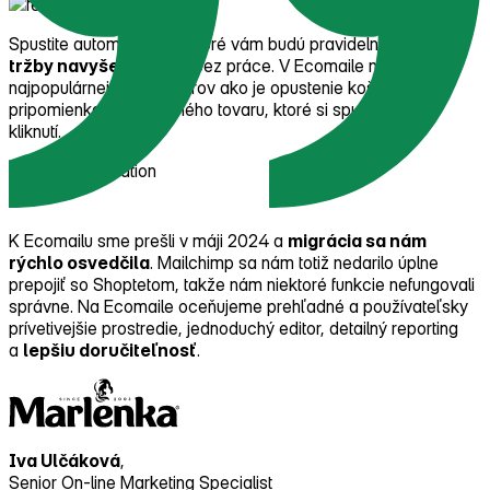
Spustite automatizácie, ktoré vám budú pravidelne prinášať
tržby navyše
– takmer bez práce. V Ecomaile nájdete 14
najpopulárnejších scenárov ako je opustenie košíka alebo
pripomienka prehliadaného tovaru, ktoré si spustíte na pár
kliknutí.
K Ecomailu sme prešli v máji 2024 a
migrácia sa nám
rýchlo osvedčila
. Mailchimp sa nám totiž nedarilo úplne
prepojiť so Shoptetom, takže nám niektoré funkcie nefungovali
správne. Na Ecomaile oceňujeme prehľadné a používateľsky
prívetivejšie prostredie, jednoduchý editor, detailný reporting
a
lepšiu doručiteľnosť
.
Iva Ulčáková
,
Senior On‑line Marketing Specialist