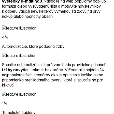
výsledky e‑mailingu
. Nasaďte na web populárny pop‑up
formulár alebo vysúvateľnú lištu a motivujte návštevníkov
k odberu vašich newsletterov výmenou za zľavu na prvý
nákup alebo hodnotný obsah.
4/4
Automatizácie, ktoré podporia tržby
Spustite automatizácie, ktoré vám budú pravidelne prinášať
tržby navyše
– takmer bez práce. V Ecomaile nájdete 14
najpopulárnejších scenárov ako je opustenie košíka alebo
pripomienka prehliadaného tovaru, ktoré si spustíte na pár
kliknutí.
1/4
Tematické šablóny