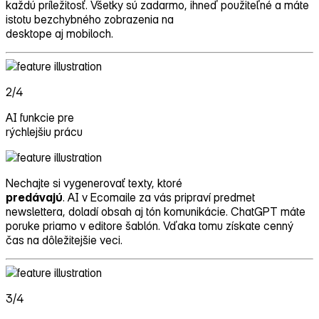
každú príležitosť. Všetky sú zadarmo, ihneď použiteľné a máte
istotu bezchybného zobrazenia na
desktope aj mobiloch.
2/4
AI funkcie pre
rýchlejšiu prácu
Nechajte si vygenerovať texty, ktoré
predávajú
. AI v Ecomaile za vás pripraví predmet
newslettera, doladí obsah aj tón komunikácie. ChatGPT máte
poruke priamo v editore šablón. Vďaka tomu získate cenný
čas na dôležitejšie veci.
3/4