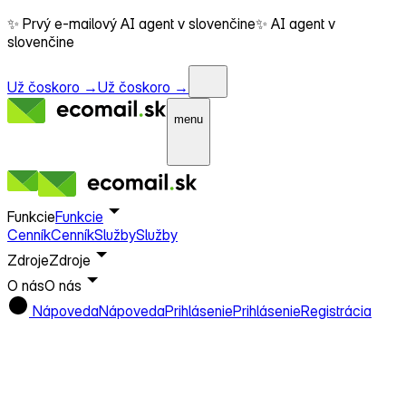
✨ Prvý e-mailový AI agent v slovenčine
✨ AI agent v
slovenčine
Už čoskoro →
Už čoskoro →
menu
Funkcie
Funkcie
Cenník
Cenník
Služby
Služby
Zdroje
Zdroje
O nás
O nás
Nápoveda
Nápoveda
Prihlásenie
Prihlásenie
Registrácia