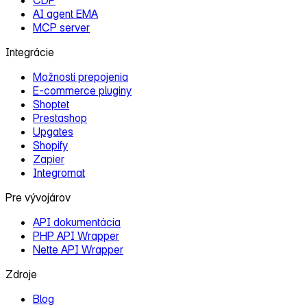
CDP
AI agent EMA
MCP server
Integrácie
Možnosti prepojenia
E‑commerce pluginy
Shoptet
Prestashop
Upgates
Shopify
Zapier
Integromat
Pre vývojárov
API dokumentácia
PHP API Wrapper
Nette API Wrapper
Zdroje
Blog