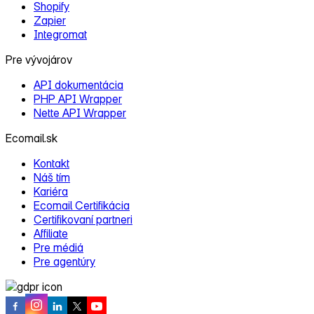
Shopify
Zapier
Integromat
Pre vývojárov
API dokumentácia
PHP API Wrapper
Nette API Wrapper
Ecomail.sk
Kontakt
Náš tím
Kariéra
Ecomail Certifikácia
Certifikovaní partneri
Affiliate
Pre médiá
Pre agentúry