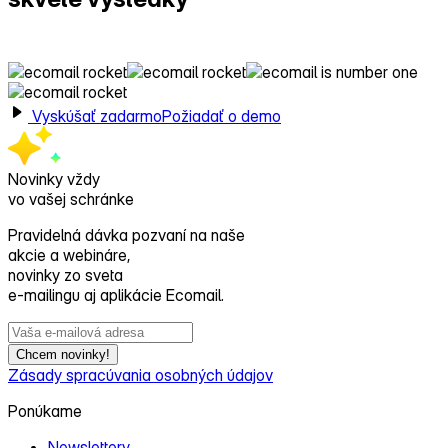
s Ecomailom!
Vyskúšať zadarmo
Požiadať o demo
Novinky vždy
vo vašej schránke
Pravidelná dávka pozvaní na naše
akcie a webináre,
novinky zo sveta
e‑mailingu aj aplikácie Ecomail.
Chcem novinky!
Zásady spracúvania osobných údajov
Ponúkame
Newslettery