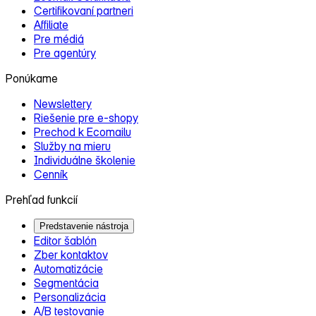
Certifikovaní partneri
Affiliate
Pre médiá
Pre agentúry
Ponúkame
Newslettery
Riešenie pre e‑shopy
Prechod k Ecomailu
Služby na mieru
Individuálne školenie
Cenník
Prehľad funkcií
Predstavenie nástroja
Editor šablón
Zber kontaktov
Automatizácie
Segmentácia
Personalizácia
A/B testovanie