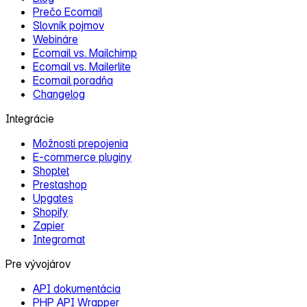
Prečo Ecomail
Slovník pojmov
Webináre
Ecomail vs. Mailchimp
Ecomail vs. Mailerlite
Ecomail poradňa
Changelog
Integrácie
Možnosti prepojenia
E‑commerce pluginy
Shoptet
Prestashop
Upgates
Shopify
Zapier
Integromat
Pre vývojárov
API dokumentácia
PHP API Wrapper