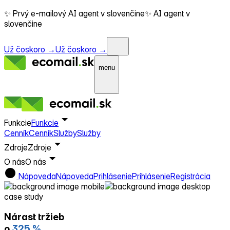
✨ Prvý e-mailový AI agent v slovenčine
✨ AI agent v
slovenčine
Už čoskoro →
Už čoskoro →
menu
Funkcie
Funkcie
Cenník
Cenník
Služby
Služby
Zdroje
Zdroje
O nás
O nás
Nápoveda
Nápoveda
Prihlásenie
Prihlásenie
Registrácia
case study
Nárast tržieb
o
325 %