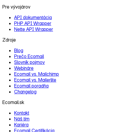
Pre vývojárov
API dokumentácia
PHP API Wrapper
Nette API Wrapper
Zdroje
Blog
Prečo Ecomail
Slovník pojmov
Webináre
Ecomail vs. Mailchimp
Ecomail vs. Mailerlite
Ecomail poradňa
Changelog
Ecomail.sk
Kontakt
Náš tím
Kariéra
Ecomail Certifikácia