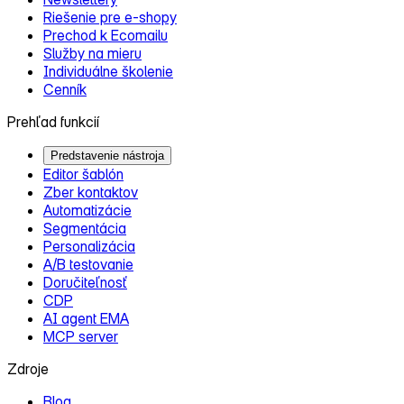
Riešenie pre e‑shopy
Prechod k Ecomailu
Služby na mieru
Individuálne školenie
Cenník
Prehľad funkcií
Predstavenie nástroja
Editor šablón
Zber kontaktov
Automatizácie
Segmentácia
Personalizácia
A/B testovanie
Doručiteľnosť
CDP
AI agent EMA
MCP server
Zdroje
Blog