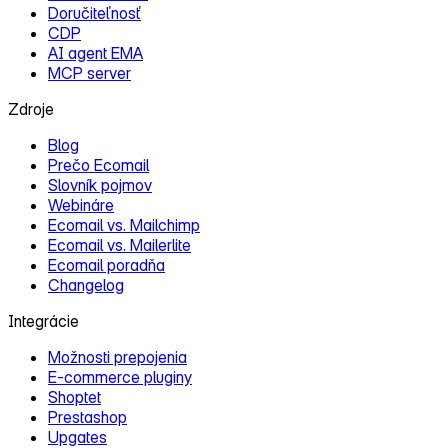
Doručiteľnosť
CDP
AI agent EMA
MCP server
Zdroje
Blog
Prečo Ecomail
Slovník pojmov
Webináre
Ecomail vs. Mailchimp
Ecomail vs. Mailerlite
Ecomail poradňa
Changelog
Integrácie
Možnosti prepojenia
E‑commerce pluginy
Shoptet
Prestashop
Upgates