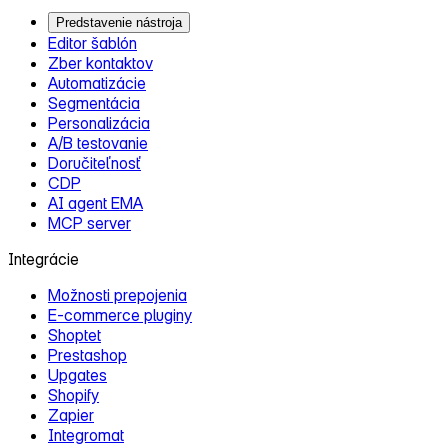
Predstavenie nástroja
Editor šablón
Zber kontaktov
Automatizácie
Segmentácia
Personalizácia
A/B testovanie
Doručiteľnosť
CDP
AI agent EMA
MCP server
Integrácie
Možnosti prepojenia
E‑commerce pluginy
Shoptet
Prestashop
Upgates
Shopify
Zapier
Integromat