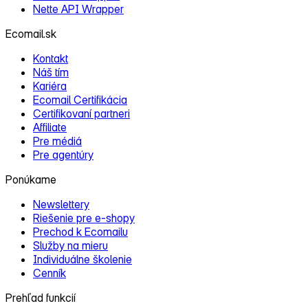
Nette API Wrapper
Ecomail.sk
Kontakt
Náš tím
Kariéra
Ecomail Certifikácia
Certifikovaní partneri
Affiliate
Pre médiá
Pre agentúry
Ponúkame
Newslettery
Riešenie pre e‑shopy
Prechod k Ecomailu
Služby na mieru
Individuálne školenie
Cenník
Prehľad funkcií