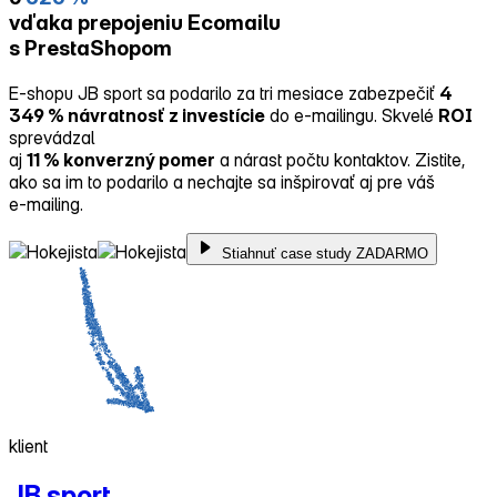
vďaka prepojeniu Ecomailu
s PrestaShopom
E‑shopu JB sport sa podarilo za tri mesiace zabezpečiť
4
349 % návratnosť z investície
do e‑mailingu. Skvelé
ROI
sprevádzal
aj
11 % konverzný pomer
a nárast počtu kontaktov. Zistite,
ako sa im to podarilo a nechajte sa inšpirovať aj pre váš
e‑mailing.
Stiahnuť case study ZADARMO
klient
JB sport