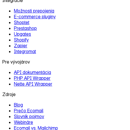
Integrácie
Možnosti prepojenia
E‑commerce pluginy
Shoptet
Prestashop
Upgates
Shopify
Zapier
Integromat
Pre vývojárov
API dokumentácia
PHP API Wrapper
Nette API Wrapper
Zdroje
Blog
Prečo Ecomail
Slovník pojmov
Webináre
Ecomail vs. Mailchimp