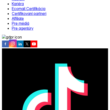
Kariéra
Ecomail Certifikácia
Certifikovaní partneri
Affiliate
Pre médiá
Pre agentúry