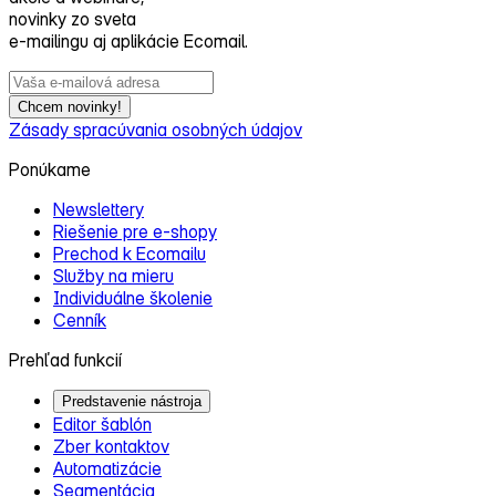
novinky zo sveta
e‑mailingu aj aplikácie Ecomail.
Chcem novinky!
Zásady spracúvania osobných údajov
Ponúkame
Newslettery
Riešenie pre e‑shopy
Prechod k Ecomailu
Služby na mieru
Individuálne školenie
Cenník
Prehľad funkcií
Predstavenie nástroja
Editor šablón
Zber kontaktov
Automatizácie
Segmentácia