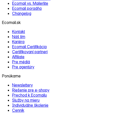
Ecomail vs. Mailerlite
Ecomail poradňa
Changelog
Ecomail.sk
Kontakt
Náš tím
Kariéra
Ecomail Certifikácia
Certifikovaní partneri
Affiliate
Pre médiá
Pre agentúry
Ponúkame
Newslettery
Riešenie pre e‑shopy
Prechod k Ecomailu
Služby na mieru
Individuálne školenie
Cenník