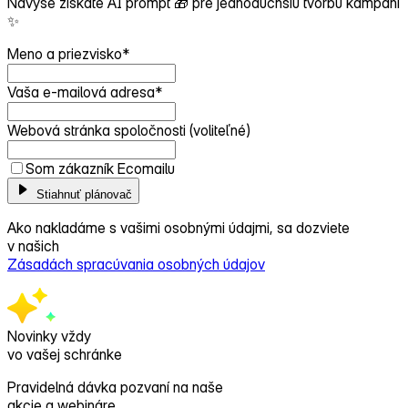
Navyše získate AI prompt 🎁 pre jednoduchšiu tvorbu kampaní
✨
Meno a priezvisko
*
Vaša e-mailová adresa
*
Webová stránka spoločnosti (voliteľné)
Som zákazník Ecomailu
Stiahnuť plánovač
Ako nakladáme s vašimi osobnými údajmi, sa dozviete
v našich
Zásadách spracúvania osobných údajov
Novinky vždy
vo vašej schránke
Pravidelná dávka pozvaní na naše
akcie a webináre,