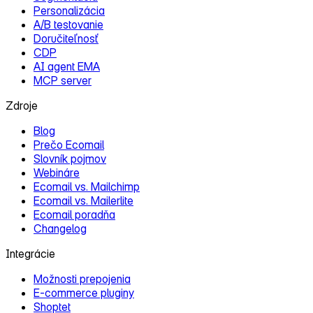
Personalizácia
A/B testovanie
Doručiteľnosť
CDP
AI agent EMA
MCP server
Zdroje
Blog
Prečo Ecomail
Slovník pojmov
Webináre
Ecomail vs. Mailchimp
Ecomail vs. Mailerlite
Ecomail poradňa
Changelog
Integrácie
Možnosti prepojenia
E‑commerce pluginy
Shoptet