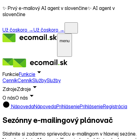
✨ Prvý e-mailový AI agent v slovenčine
✨ AI agent v
slovenčine
Už čoskoro →
Už čoskoro →
menu
Funkcie
Funkcie
Cenník
Cenník
Služby
Služby
Zdroje
Zdroje
O nás
O nás
Nápoveda
Nápoveda
Prihlásenie
Prihlásenie
Registrácia
Sezónny e-mailingový plánovač
Stiahnite si zadarmo sprievodcu e-mailingom v hlavnej sezóne.