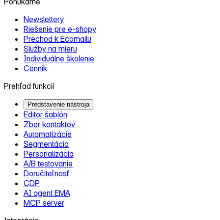
Ponúkame
Newslettery
Riešenie pre e‑shopy
Prechod k Ecomailu
Služby na mieru
Individuálne školenie
Cenník
Prehľad funkcií
Predstavenie nástroja
Editor šablón
Zber kontaktov
Automatizácie
Segmentácia
Personalizácia
A/B testovanie
Doručiteľnosť
CDP
AI agent EMA
MCP server