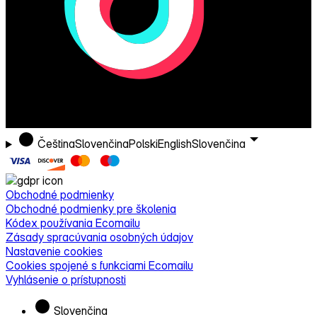
Čeština
Slovenčina
Polski
English
Slovenčina
Obchodné podmienky
Obchodné podmienky pre školenia
Kódex používania Ecomailu
Zásady spracúvania osobných údajov
Nastavenie cookies
Cookies spojené s funkciami Ecomailu
Vyhlásenie o prístupnosti
Slovenčina