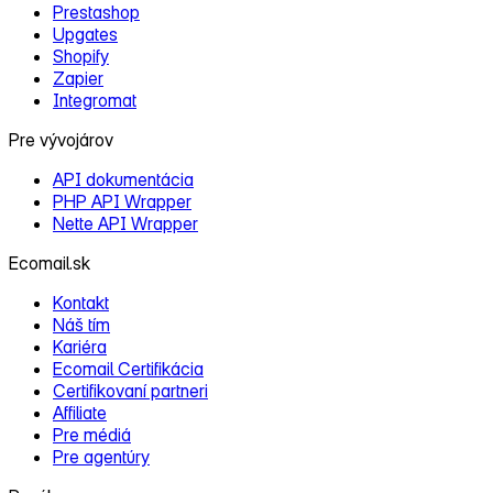
Prestashop
Upgates
Shopify
Zapier
Integromat
Pre vývojárov
API dokumentácia
PHP API Wrapper
Nette API Wrapper
Ecomail.sk
Kontakt
Náš tím
Kariéra
Ecomail Certifikácia
Certifikovaní partneri
Affiliate
Pre médiá
Pre agentúry