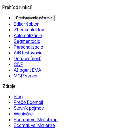
Prehľad funkcií
Predstavenie nástroja
Editor šablón
Zber kontaktov
Automatizácie
Segmentácia
Personalizácia
A/B testovanie
Doručiteľnosť
CDP
AI agent EMA
MCP server
Zdroje
Blog
Prečo Ecomail
Slovník pojmov
Webináre
Ecomail vs. Mailchimp
Ecomail vs. Mailerlite