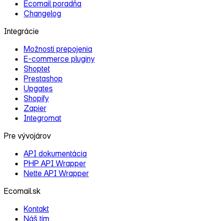
Ecomail poradňa
Changelog
Integrácie
Možnosti prepojenia
E‑commerce pluginy
Shoptet
Prestashop
Upgates
Shopify
Zapier
Integromat
Pre vývojárov
API dokumentácia
PHP API Wrapper
Nette API Wrapper
Ecomail.sk
Kontakt
Náš tím