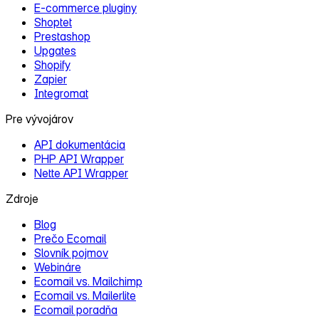
E‑commerce pluginy
Shoptet
Prestashop
Upgates
Shopify
Zapier
Integromat
Pre vývojárov
API dokumentácia
PHP API Wrapper
Nette API Wrapper
Zdroje
Blog
Prečo Ecomail
Slovník pojmov
Webináre
Ecomail vs. Mailchimp
Ecomail vs. Mailerlite
Ecomail poradňa