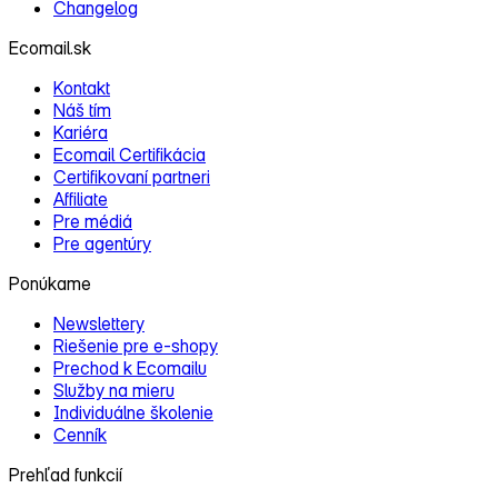
Changelog
Ecomail.sk
Kontakt
Náš tím
Kariéra
Ecomail Certifikácia
Certifikovaní partneri
Affiliate
Pre médiá
Pre agentúry
Ponúkame
Newslettery
Riešenie pre e‑shopy
Prechod k Ecomailu
Služby na mieru
Individuálne školenie
Cenník
Prehľad funkcií