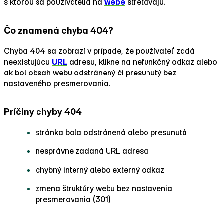
s ktorou sa používatelia na
webe
stretávajú.
Čo znamená chyba 404?
Chyba 404 sa zobrazí v prípade, že používateľ zadá
neexistujúcu
URL
adresu, klikne na nefunkčný odkaz alebo
ak bol obsah webu odstránený či presunutý bez
nastaveného presmerovania.
Príčiny chyby 404
stránka bola odstránená alebo presunutá
nesprávne zadaná URL adresa
chybný interný alebo externý odkaz
zmena štruktúry webu bez nastavenia
presmerovania (301)