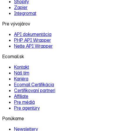
Shopify
Zapier
Integromat
Pre vývojárov
API dokumentácia
PHP API Wrapper
Nette API Wrapper
Ecomail.sk
Kontakt
Náš tím
Kariéra
Ecomail Certifikácia
Certifikovaní partneri
Affiliate
Pre médiá
Pre agentúry
Ponúkame
Newslettery