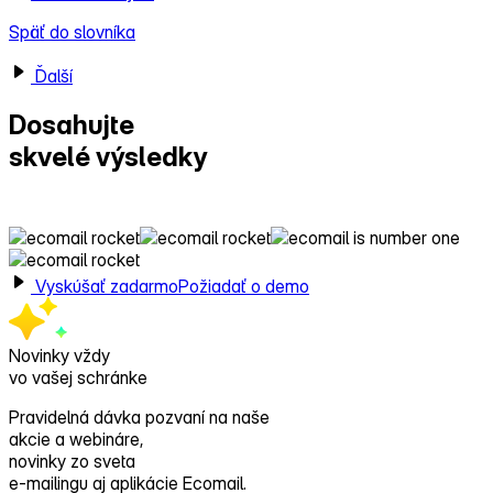
Späť do slovníka
Ďalší
Dosahujte
skvelé výsledky
s Ecomailom!
Vyskúšať zadarmo
Požiadať o demo
Novinky vždy
vo vašej schránke
Pravidelná dávka pozvaní na naše
akcie a webináre,
novinky zo sveta
e‑mailingu aj aplikácie Ecomail.