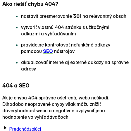
Ako riešiť chybu 404?
nastaviť presmerovanie
301
na relevantný obsah
vytvoriť vlastnú 404 stránku s užitočnými
odkazmi a vyhľadávaním
pravidelne kontrolovať nefunkčné odkazy
pomocou
SEO
nástrojov
aktualizovať interné aj externé odkazy na správne
adresy
404 a SEO
Ak je chyba 404 správne ošetrená, webu neškodí.
Dlhodobo neopravené chyby však môžu znížiť
dôveryhodnosť webu a negatívne ovplyvniť jeho
hodnotenie vo vyhľadávačoch.
Predchádzajúci