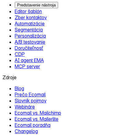
Predstavenie nástroja
Editor šablón
Zber kontaktov
Automatizácie
Segmentácia
Personalizácia
A/B testovanie
Doručiteľnosť
CDP
AI agent EMA
MCP server
Zdroje
Blog
Prečo Ecomail
Slovník pojmov
Webináre
Ecomail vs. Mailchimp
Ecomail vs. Mailerlite
Ecomail poradňa
Changelog