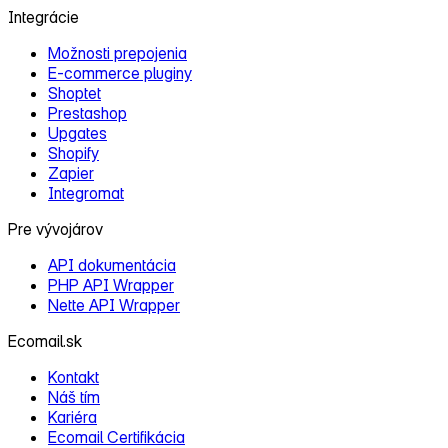
Integrácie
Možnosti prepojenia
E‑commerce pluginy
Shoptet
Prestashop
Upgates
Shopify
Zapier
Integromat
Pre vývojárov
API dokumentácia
PHP API Wrapper
Nette API Wrapper
Ecomail.sk
Kontakt
Náš tím
Kariéra
Ecomail Certifikácia