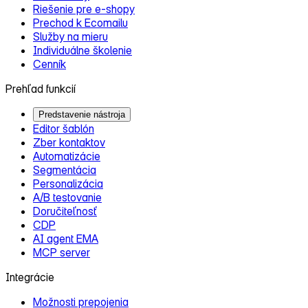
Riešenie pre e‑shopy
Prechod k Ecomailu
Služby na mieru
Individuálne školenie
Cenník
Prehľad funkcií
Predstavenie nástroja
Editor šablón
Zber kontaktov
Automatizácie
Segmentácia
Personalizácia
A/B testovanie
Doručiteľnosť
CDP
AI agent EMA
MCP server
Integrácie
Možnosti prepojenia