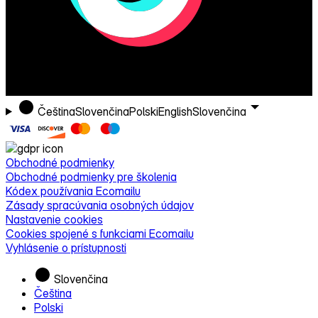
Čeština
Slovenčina
Polski
English
Slovenčina
Obchodné podmienky
Obchodné podmienky pre školenia
Kódex používania Ecomailu
Zásady spracúvania osobných údajov
Nastavenie cookies
Cookies spojené s funkciami Ecomailu
Vyhlásenie o prístupnosti
Slovenčina
Čeština
Polski