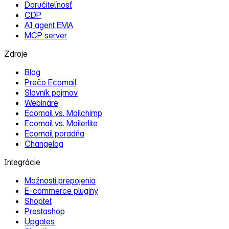
Doručiteľnosť
CDP
AI agent EMA
MCP server
Zdroje
Blog
Prečo Ecomail
Slovník pojmov
Webináre
Ecomail vs. Mailchimp
Ecomail vs. Mailerlite
Ecomail poradňa
Changelog
Integrácie
Možnosti prepojenia
E‑commerce pluginy
Shoptet
Prestashop
Upgates