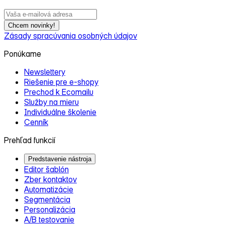
Chcem novinky!
Zásady spracúvania osobných údajov
Ponúkame
Newslettery
Riešenie pre e‑shopy
Prechod k Ecomailu
Služby na mieru
Individuálne školenie
Cenník
Prehľad funkcií
Predstavenie nástroja
Editor šablón
Zber kontaktov
Automatizácie
Segmentácia
Personalizácia
A/B testovanie