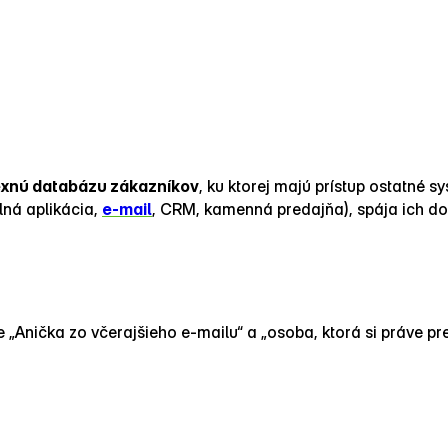
exnú databázu zákazníkov
, ku ktorej majú prístup ostatné 
ná aplikácia,
e‑mail
, CRM, kamenná predajňa), spája ich do 
 „Anička zo včerajšieho e‑mailu“ a „osoba, ktorá si práve pre