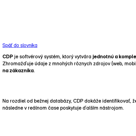
Späť do slovníka
CDP
je softvérový systém, ktorý vytvára
jednotnú a kompl
Zhromažďuje údaje z mnohých rôznych zdrojov (web, mobil
na zákazníka
.
V čom je CDP výnimočné?
Na rozdiel od bežnej databázy, CDP dokáže identifikovať, že
následne v reálnom čase poskytuje ďalším nástrojom.
Hlavné rozdiely: