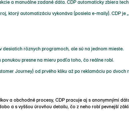
cie a manuálne zadané dáta. CDP automaticky zbiera technick
oj, ktorý automatizáciu vykonáva (posiela e‑maily). CDP j
 v desiatich rôznych programoch, ale sú na jednom mieste.
 ponukou presne na mieru podľa toho, čo reálne robí.
stomer Journey) od prvého kliku až po reklamáciu po dvoch 
kov a obchodné procesy, CDP pracuje aj s anonymnými dáta
o a s vyššou úrovňou detailu, čo z neho robí pevnejší zákl