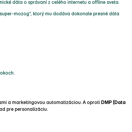
é dáta o správaní z celého internetu a offline sveta.
e „super‑mozog“, ktorý mu dodáva dokonale presné dáta
rokoch.
mi a marketingovou automatizáciou. A oproti
DMP (Data
ad pre personalizáciu.