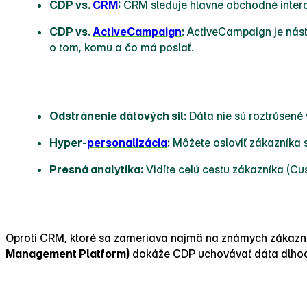
CDP vs.
CRM
:
CRM sleduje hlavne obchodné interak
CDP vs.
ActiveCampaign
:
ActiveCampaign je nástr
o tom, komu a čo má poslať.
Kľúčové výhody:
Odstránenie dátových sil:
Dáta nie sú roztrúsené
Hyper‑
personalizácia
:
Môžete osloviť zákazníka s
Presná analytika:
Vidíte celú cestu zákazníka (Cu
CDP vs. CRM vs. DMP
Oproti CRM, ktoré sa zameriava najmä na známych zákazní
Management Platform)
dokáže CDP uchovávať dáta dlhodob
Pre koho je CDP vhodné?