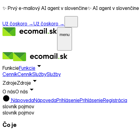
✨ Prvý e-mailový AI agent v slovenčine
✨ AI agent v slovenčine
Už čoskoro →
Už čoskoro →
menu
Funkcie
Funkcie
Cenník
Cenník
Služby
Služby
Zdroje
Zdroje
O nás
O nás
Nápoveda
Nápoveda
Prihlásenie
Prihlásenie
Registrácia
slovník pojmov
slovník pojmov
Čo je
CDP