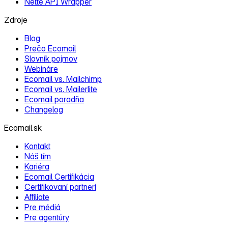
Nette API Wrapper
Zdroje
Blog
Prečo Ecomail
Slovník pojmov
Webináre
Ecomail vs. Mailchimp
Ecomail vs. Mailerlite
Ecomail poradňa
Changelog
Ecomail.sk
Kontakt
Náš tím
Kariéra
Ecomail Certifikácia
Certifikovaní partneri
Affiliate
Pre médiá
Pre agentúry