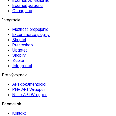
Ecomail vs. Mailerlite
Ecomail poradňa
Changelog
Integrácie
Možnosti prepojenia
E‑commerce pluginy
Shoptet
Prestashop
Upgates
Shopify
Zapier
Integromat
Pre vývojárov
API dokumentácia
PHP API Wrapper
Nette API Wrapper
Ecomail.sk
Kontakt