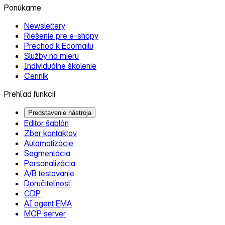
Ponúkame
Newslettery
Riešenie pre e‑shopy
Prechod k Ecomailu
Služby na mieru
Individuálne školenie
Cenník
Prehľad funkcií
Predstavenie nástroja
Editor šablón
Zber kontaktov
Automatizácie
Segmentácia
Personalizácia
A/B testovanie
Doručiteľnosť
CDP
AI agent EMA
MCP server