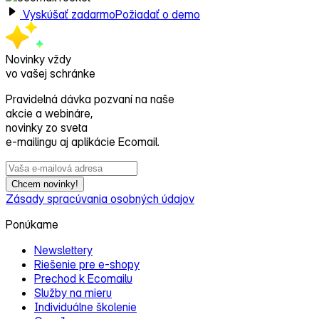
Vyskúšať zadarmo
Požiadať o demo
Novinky vždy
vo vašej schránke
Pravidelná dávka pozvaní na naše
akcie a webináre,
novinky zo sveta
e‑mailingu aj aplikácie Ecomail.
Chcem novinky!
Zásady spracúvania osobných údajov
Ponúkame
Newslettery
Riešenie pre e‑shopy
Prechod k Ecomailu
Služby na mieru
Individuálne školenie