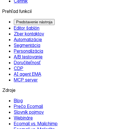
Cenník
Prehľad funkcií
Predstavenie nástroja
Editor šablón
Zber kontaktov
Automatizácie
Segmentácia
Personalizácia
A/B testovanie
Doručiteľnosť
CDP
AI agent EMA
MCP server
Zdroje
Blog
Prečo Ecomail
Slovník pojmov
Webináre
Ecomail vs. Mailchimp