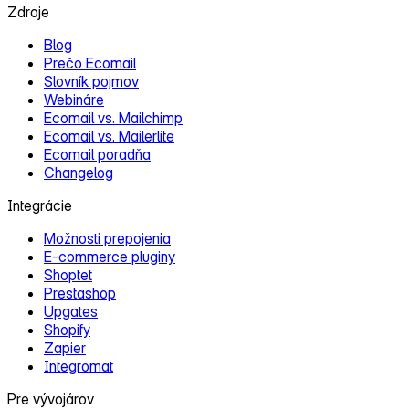
Zdroje
Blog
Prečo Ecomail
Slovník pojmov
Webináre
Ecomail vs. Mailchimp
Ecomail vs. Mailerlite
Ecomail poradňa
Changelog
Integrácie
Možnosti prepojenia
E‑commerce pluginy
Shoptet
Prestashop
Upgates
Shopify
Zapier
Integromat
Pre vývojárov