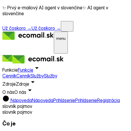
✨ Prvý e-mailový AI agent v slovenčine
✨ AI agent v
slovenčine
Už čoskoro →
Už čoskoro →
menu
Funkcie
Funkcie
Cenník
Cenník
Služby
Služby
Zdroje
Zdroje
O nás
O nás
Nápoveda
Nápoveda
Prihlásenie
Prihlásenie
Registrácia
slovník pojmov
slovník pojmov
Čo je
Databáza kontaktov