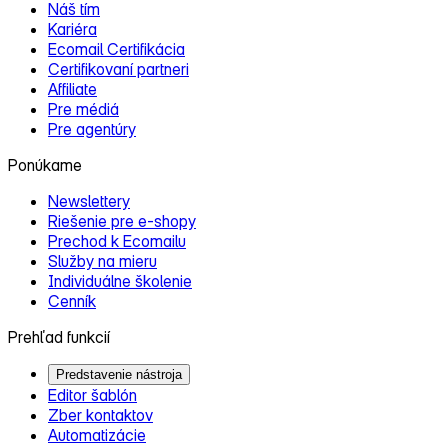
Náš tím
Kariéra
Ecomail Certifikácia
Certifikovaní partneri
Affiliate
Pre médiá
Pre agentúry
Ponúkame
Newslettery
Riešenie pre e‑shopy
Prechod k Ecomailu
Služby na mieru
Individuálne školenie
Cenník
Prehľad funkcií
Predstavenie nástroja
Editor šablón
Zber kontaktov
Automatizácie