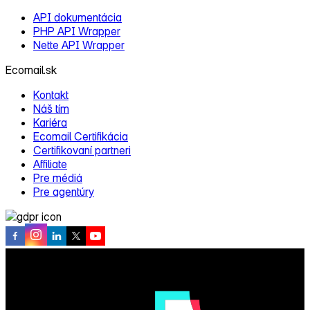
API dokumentácia
PHP API Wrapper
Nette API Wrapper
Ecomail.sk
Kontakt
Náš tím
Kariéra
Ecomail Certifikácia
Certifikovaní partneri
Affiliate
Pre médiá
Pre agentúry