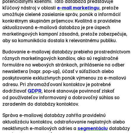
potenciálnymi klientmi. Táto databáza predstavuje
kľúčový nástroj v oblasti
e‑mail marketingu
, pretože
umožňuje cielené zasielanie správ, ponúk a informácií
konkrétnym skupinám príjemcov. Kvalitná a pravidelne
aktualizovaná e‑mailová databáza je pre úspech
marketingových kampaní zásadná, pretože zabezpečuje,
aby sa komunikácia dostala k relevantnému publiku.
Budovanie e‑mailovej databázy prebieha prostredníctvom
rôznych marketingových kanálov, ako sú registračné
formuláre na webových stránkach, prihlásenie na odber
newslettera (napr. pop‑up), účasť v súťažiach alebo
poskytovanie exkluzívnych ponúk výmenou za e‑mailovú
adresu. Pri zhromažďovaní kontaktov je potrebné
dodržiavať
GDPR
, ktoré stanovuje povinnosť získať
od používateľov informovaný a dobrovoľný súhlas so
zaradením do databázy kontaktov.
Správa e‑mailovej databázy zahŕňa pravidelnú
aktualizáciu kontaktov, odstraňovanie neplatných alebo
neaktívnych e‑mailových adries a
segmentáciu
databázy