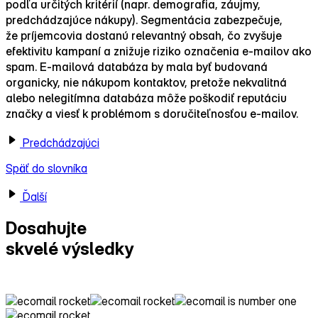
podľa určitých kritérií (napr. demografia, záujmy,
predchádzajúce nákupy). Segmentácia zabezpečuje,
že príjemcovia dostanú relevantný obsah, čo zvyšuje
efektivitu kampaní a znižuje riziko označenia e‑mailov ako
spam. E‑mailová databáza by mala byť budovaná
organicky, nie nákupom kontaktov, pretože nekvalitná
alebo nelegitímna databáza môže poškodiť reputáciu
značky a viesť k problémom s doručiteľnosťou e‑mailov.
Predchádzajúci
Späť do slovníka
Ďalší
Dosahujte
skvelé výsledky
s Ecomailom!