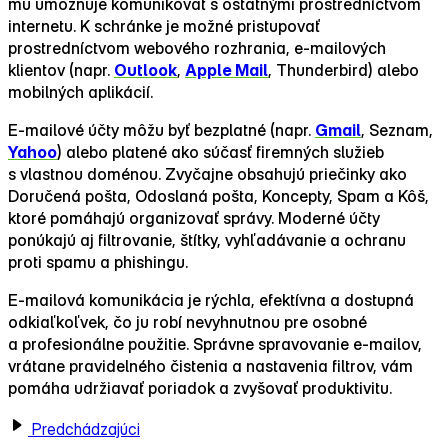
mu umožňuje komunikovať s ostatnými prostredníctvom
internetu. K schránke je možné pristupovať
prostredníctvom webového rozhrania, e‑mailových
klientov (napr.
Outlook
,
Apple Mail
, Thunderbird) alebo
mobilných aplikácií.
E‑mailové účty môžu byť bezplatné (napr.
Gmail
, Seznam,
Yahoo
) alebo platené ako súčasť firemných služieb
s vlastnou doménou. Zvyčajne obsahujú priečinky ako
Doručená pošta, Odoslaná pošta, Koncepty, Spam a Kôš,
ktoré pomáhajú organizovať správy. Moderné účty
ponúkajú aj filtrovanie, štítky, vyhľadávanie a ochranu
proti spamu a phishingu.
E‑mailová komunikácia je rýchla, efektívna a dostupná
odkiaľkoľvek, čo ju robí nevyhnutnou pre osobné
a profesionálne použitie. Správne spravovanie e‑mailov,
vrátane pravidelného čistenia a nastavenia filtrov, vám
pomáha udržiavať poriadok a zvyšovať produktivitu.
Predchádzajúci