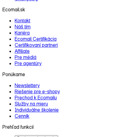
Ecomail.sk
Kontakt
Náš tím
Kariéra
Ecomail Certifikácia
Certifikovaní partneri
Affiliate
Pre médiá
Pre agentúry
Ponúkame
Newslettery
Riešenie pre e‑shopy
Prechod k Ecomailu
Služby na mieru
Individuálne školenie
Cenník
Prehľad funkcií