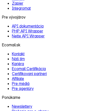
Zapier
Integromat
Pre vývojárov
API dokumentácia
PHP API Wrapper
Nette API Wrapper
Ecomail.sk
Kontakt
Náš tím
Kariéra
Ecomail Certifikácia
Certifikovaní partneri
Affiliate
Pre médiá
Pre agentúry
Ponúkame
Newslettery