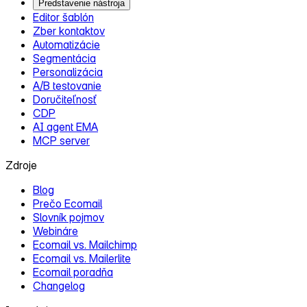
Predstavenie nástroja
Editor šablón
Zber kontaktov
Automatizácie
Segmentácia
Personalizácia
A/B testovanie
Doručiteľnosť
CDP
AI agent EMA
MCP server
Zdroje
Blog
Prečo Ecomail
Slovník pojmov
Webináre
Ecomail vs. Mailchimp
Ecomail vs. Mailerlite
Ecomail poradňa
Changelog