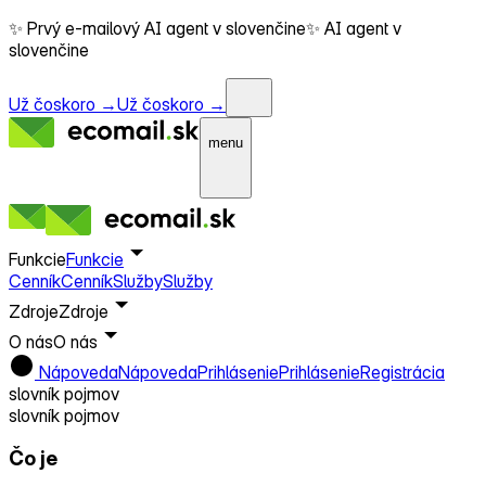
✨ Prvý e-mailový AI agent v slovenčine
✨ AI agent v
slovenčine
Už čoskoro →
Už čoskoro →
menu
Funkcie
Funkcie
Cenník
Cenník
Služby
Služby
Zdroje
Zdroje
O nás
O nás
Nápoveda
Nápoveda
Prihlásenie
Prihlásenie
Registrácia
slovník pojmov
slovník pojmov
Čo je
E-mailová schránka