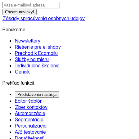
Chcem novinky!
Zásady spracúvania osobných údajov
Ponúkame
Newslettery
Riešenie pre e‑shopy
Prechod k Ecomailu
Služby na mieru
Individuálne školenie
Cenník
Prehľad funkcií
Predstavenie nástroja
Editor šablón
Zber kontaktov
Automatizácie
Segmentácia
Personalizácia
A/B testovanie
Doručiteľnosť