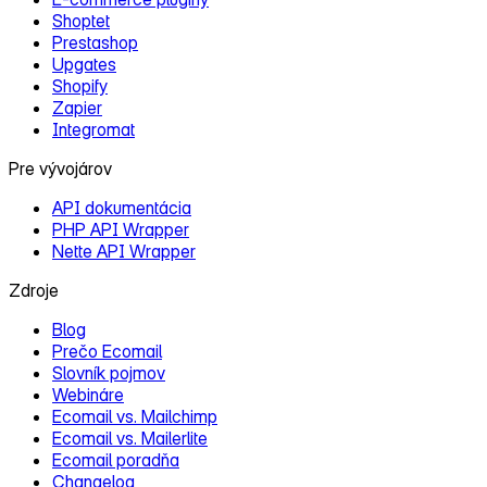
Shoptet
Prestashop
Upgates
Shopify
Zapier
Integromat
Pre vývojárov
API dokumentácia
PHP API Wrapper
Nette API Wrapper
Zdroje
Blog
Prečo Ecomail
Slovník pojmov
Webináre
Ecomail vs. Mailchimp
Ecomail vs. Mailerlite
Ecomail poradňa
Changelog