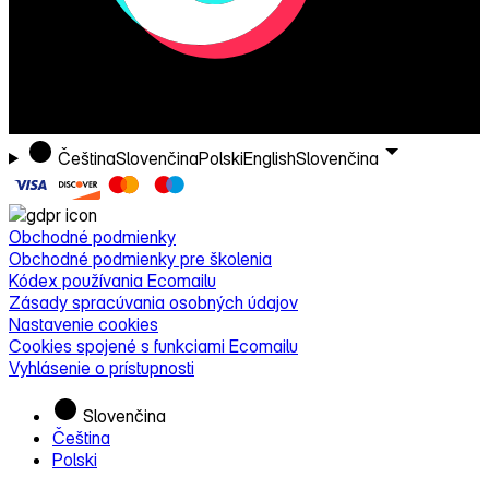
Čeština
Slovenčina
Polski
English
Slovenčina
Obchodné podmienky
Obchodné podmienky pre školenia
Kódex používania Ecomailu
Zásady spracúvania osobných údajov
Nastavenie cookies
Cookies spojené s funkciami Ecomailu
Vyhlásenie o prístupnosti
Slovenčina
Čeština
Polski