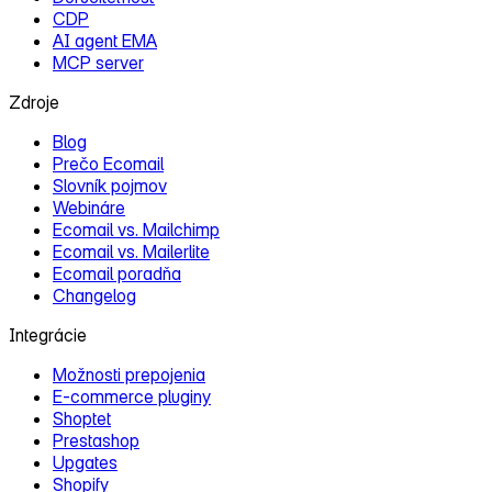
CDP
AI agent EMA
MCP server
Zdroje
Blog
Prečo Ecomail
Slovník pojmov
Webináre
Ecomail vs. Mailchimp
Ecomail vs. Mailerlite
Ecomail poradňa
Changelog
Integrácie
Možnosti prepojenia
E‑commerce pluginy
Shoptet
Prestashop
Upgates
Shopify