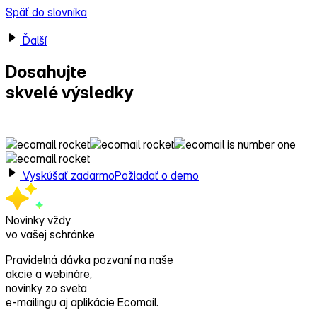
Späť do slovníka
Ďalší
Dosahujte
skvelé výsledky
s Ecomailom!
Vyskúšať zadarmo
Požiadať o demo
Novinky vždy
vo vašej schránke
Pravidelná dávka pozvaní na naše
akcie a webináre,
novinky zo sveta
e‑mailingu aj aplikácie Ecomail.