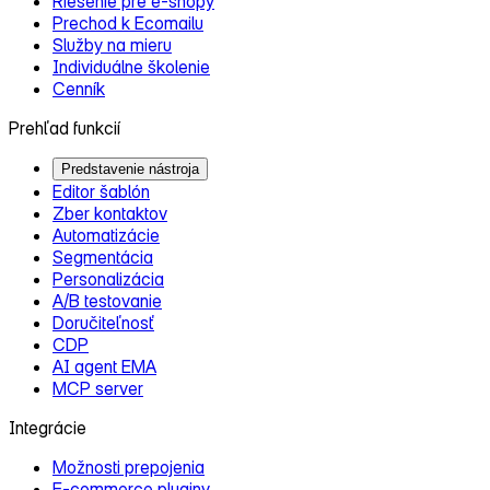
Riešenie pre e‑shopy
Prechod k Ecomailu
Služby na mieru
Individuálne školenie
Cenník
Prehľad funkcií
Predstavenie nástroja
Editor šablón
Zber kontaktov
Automatizácie
Segmentácia
Personalizácia
A/B testovanie
Doručiteľnosť
CDP
AI agent EMA
MCP server
Integrácie
Možnosti prepojenia
E‑commerce pluginy