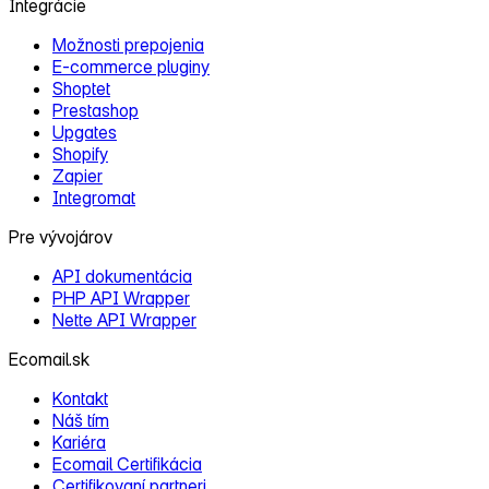
Integrácie
Možnosti prepojenia
E‑commerce pluginy
Shoptet
Prestashop
Upgates
Shopify
Zapier
Integromat
Pre vývojárov
API dokumentácia
PHP API Wrapper
Nette API Wrapper
Ecomail.sk
Kontakt
Náš tím
Kariéra
Ecomail Certifikácia
Certifikovaní partneri