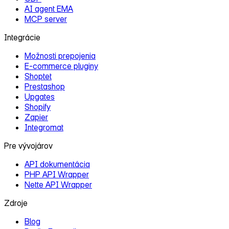
AI agent EMA
MCP server
Integrácie
Možnosti prepojenia
E‑commerce pluginy
Shoptet
Prestashop
Upgates
Shopify
Zapier
Integromat
Pre vývojárov
API dokumentácia
PHP API Wrapper
Nette API Wrapper
Zdroje
Blog