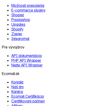
Možnosti prepojenia
E‑commerce pluginy
Shoptet
Prestashop
Upgates
Shopify
Zapier
Integromat
Pre vývojárov
API dokumentácia
PHP API Wrapper
Nette API Wrapper
Ecomail.sk
Kontakt
Náš tím
Kariéra
Ecomail Certifikácia
Certifikovaní partneri
Affiliate