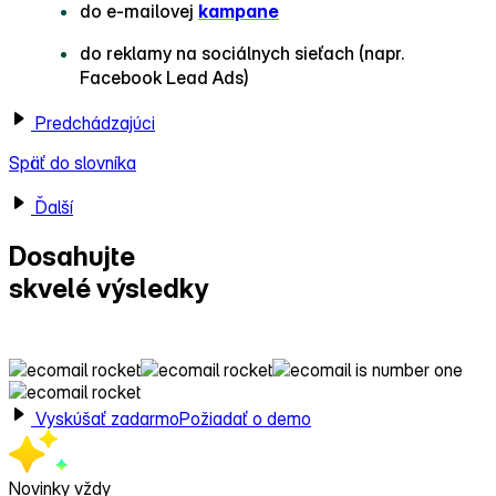
do e‑mailovej
kampane
do reklamy na sociálnych sieťach (napr.
Facebook Lead Ads)
Predchádzajúci
Späť do slovníka
Ďalší
Dosahujte
skvelé výsledky
s Ecomailom!
Vyskúšať zadarmo
Požiadať o demo
Novinky vždy