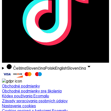
Čeština
Slovenčina
Polski
English
Slovenčina
Obchodné podmienky
Obchodné podmienky pre školenia
Kódex používania Ecomailu
Zásady spracúvania osobných údajov
Nastavenie cookies
Cookies spojené s funkciami Ecomailu