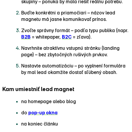
skupiny – ponuka by mala riešiť reálnu potrebu.
Buďte konkrétni a priamočiari – názov lead
magnetu má jasne komunikovať prínos.
Zvoľte správny formát – podľa typu publika (napr.
B2B
= whitepaper,
B2C
= zľava).
Navrhnite atraktívnu vstupnú stránku (landing
page) – bez zbytočných rušivých prvkov.
Nastavte automatizáciu – po vyplnení formulára
by mal lead okamžite dostať sľúbený obsah.
Kam umiestniť lead magnet
na homepage alebo blog
do
pop‑up okna
na koniec článku