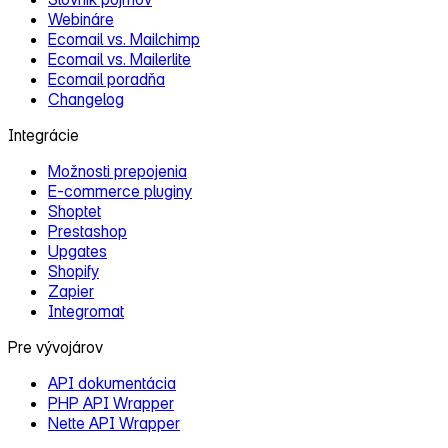
Webináre
Ecomail vs. Mailchimp
Ecomail vs. Mailerlite
Ecomail poradňa
Changelog
Integrácie
Možnosti prepojenia
E‑commerce pluginy
Shoptet
Prestashop
Upgates
Shopify
Zapier
Integromat
Pre vývojárov
API dokumentácia
PHP API Wrapper
Nette API Wrapper