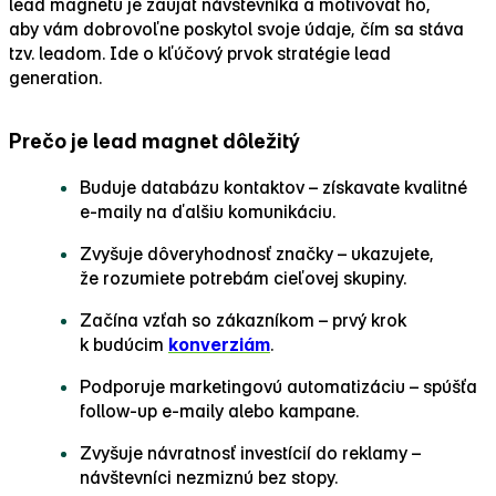
lead magnetu je zaujať návštevníka a motivovať ho,
aby vám dobrovoľne poskytol svoje údaje, čím sa stáva
tzv. leadom. Ide o kľúčový prvok stratégie
lead
generation
.
Prečo je lead magnet dôležitý
Buduje databázu kontaktov – získavate kvalitné
e‑maily na ďalšiu komunikáciu.
Zvyšuje dôveryhodnosť značky – ukazujete,
že rozumiete potrebám cieľovej skupiny.
Začína vzťah so zákazníkom – prvý krok
k budúcim
konverziám
.
Podporuje marketingovú automatizáciu – spúšťa
follow‑up e‑maily alebo kampane.
Zvyšuje návratnosť investícií do reklamy –
návštevníci nezmiznú bez stopy.