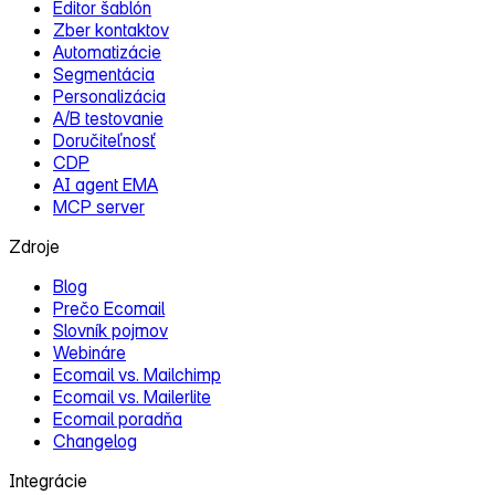
Editor šablón
Zber kontaktov
Automatizácie
Segmentácia
Personalizácia
A/B testovanie
Doručiteľnosť
CDP
AI agent EMA
MCP server
Zdroje
Blog
Prečo Ecomail
Slovník pojmov
Webináre
Ecomail vs. Mailchimp
Ecomail vs. Mailerlite
Ecomail poradňa
Changelog
Integrácie