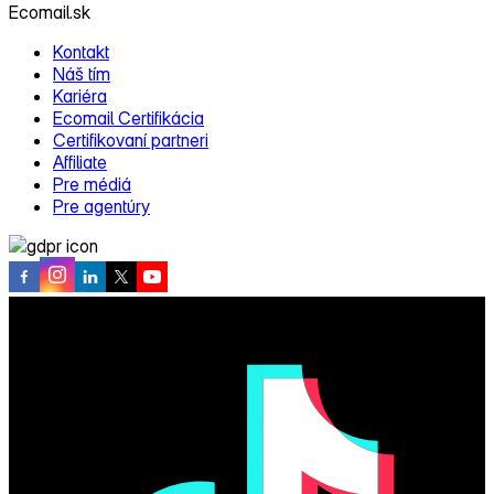
Ecomail.sk
Kontakt
Náš tím
Kariéra
Ecomail Certifikácia
Certifikovaní partneri
Affiliate
Pre médiá
Pre agentúry