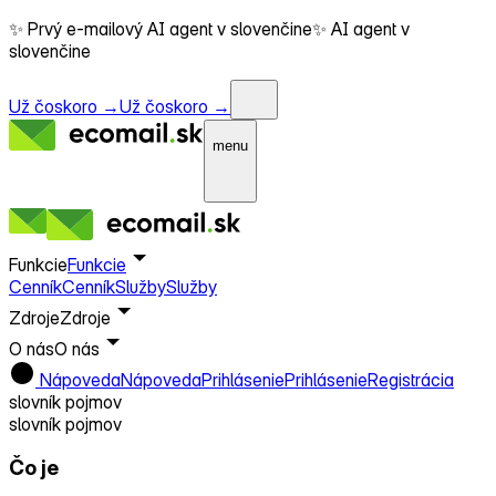
✨ Prvý e-mailový AI agent v slovenčine
✨ AI agent v
slovenčine
Už čoskoro →
Už čoskoro →
menu
Funkcie
Funkcie
Cenník
Cenník
Služby
Služby
Zdroje
Zdroje
O nás
O nás
Nápoveda
Nápoveda
Prihlásenie
Prihlásenie
Registrácia
slovník pojmov
slovník pojmov
Čo je
Lead magnet