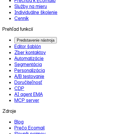
Prechod k Ecomailu
Služby na mieru
Individuálne školenie
Cenník
Prehľad funkcií
Predstavenie nástroja
Editor šablón
Zber kontaktov
Automatizácie
Segmentácia
Personalizácia
A/B testovanie
Doručiteľnosť
CDP
AI agent EMA
MCP server
Zdroje
Blog
Prečo Ecomail
Slovník pojmov