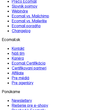
Prečo Ecomail
Slovník pojmov
Webináre
Ecomail vs. Mailchimp
Ecomail vs. Mailerlite
Ecomail poradňa
Changelog
Ecomail.sk
Kontakt
Náš tím
Kariéra
Ecomail Certifikácia
Certifikovaní partneri
Affiliate
Pre médiá
Pre agentúry
Ponúkame
Newslettery
Riešenie pre e‑shopy