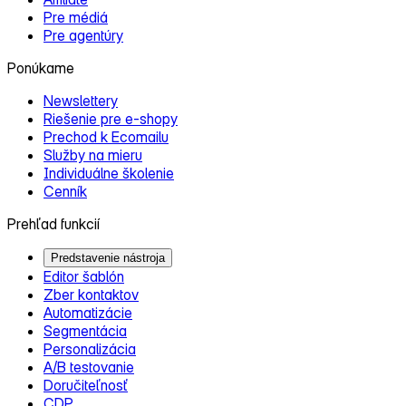
Pre médiá
Pre agentúry
Ponúkame
Newslettery
Riešenie pre e‑shopy
Prechod k Ecomailu
Služby na mieru
Individuálne školenie
Cenník
Prehľad funkcií
Predstavenie nástroja
Editor šablón
Zber kontaktov
Automatizácie
Segmentácia
Personalizácia
A/B testovanie
Doručiteľnosť
CDP