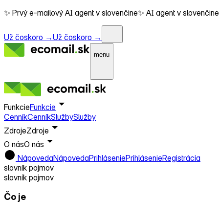
✨ Prvý e-mailový AI agent v slovenčine
✨ AI agent v slovenčine
Už čoskoro →
Už čoskoro →
menu
Funkcie
Funkcie
Cenník
Cenník
Služby
Služby
Zdroje
Zdroje
O nás
O nás
Nápoveda
Nápoveda
Prihlásenie
Prihlásenie
Registrácia
slovník pojmov
slovník pojmov
Čo je
Reporty / analytika