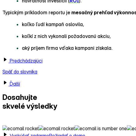
návratnosť investícií (
ROI
).
Typickým príkladom reportu je
mesačný prehľad výkonnos
koľko ľudí kampaň oslovila,
koľkí z nich vykonali požadovanú akciu,
aký príjem firma vďaka kampani získala.
Predchádzajúci
Späť do slovníka
Ďalší
Dosahujte
skvelé výsledky
s Ecomailom!
Vyskúšať zadarmo
Požiadať o demo