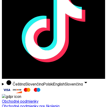
Čeština
Slovenčina
Polski
English
Slovenčina
Obchodné podmienky
Obchodné podmienky pre školenia