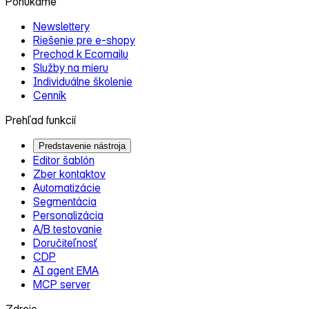
Ponúkame
Newslettery
Riešenie pre e‑shopy
Prechod k Ecomailu
Služby na mieru
Individuálne školenie
Cenník
Prehľad funkcií
Predstavenie nástroja
Editor šablón
Zber kontaktov
Automatizácie
Segmentácia
Personalizácia
A/B testovanie
Doručiteľnosť
CDP
AI agent EMA
MCP server
Zdroje