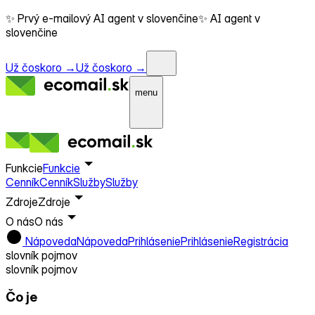
✨ Prvý e-mailový AI agent v slovenčine
✨ AI agent v
slovenčine
Už čoskoro →
Už čoskoro →
menu
Funkcie
Funkcie
Cenník
Cenník
Služby
Služby
Zdroje
Zdroje
O nás
O nás
Nápoveda
Nápoveda
Prihlásenie
Prihlásenie
Registrácia
slovník pojmov
slovník pojmov
Čo je
Transakčný e-mail