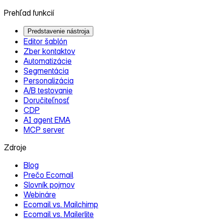
Prehľad funkcií
Predstavenie nástroja
Editor šablón
Zber kontaktov
Automatizácie
Segmentácia
Personalizácia
A/B testovanie
Doručiteľnosť
CDP
AI agent EMA
MCP server
Zdroje
Blog
Prečo Ecomail
Slovník pojmov
Webináre
Ecomail vs. Mailchimp
Ecomail vs. Mailerlite