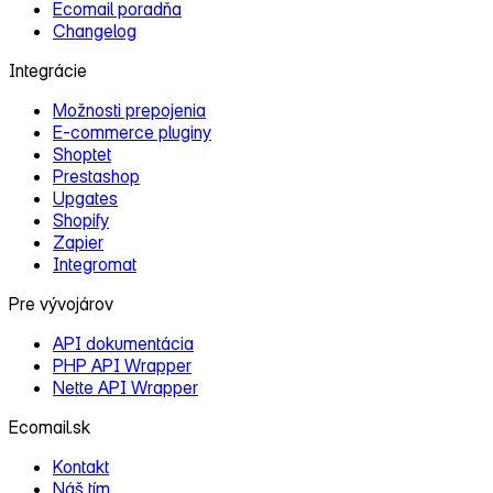
Ecomail poradňa
Changelog
Integrácie
Možnosti prepojenia
E‑commerce pluginy
Shoptet
Prestashop
Upgates
Shopify
Zapier
Integromat
Pre vývojárov
API dokumentácia
PHP API Wrapper
Nette API Wrapper
Ecomail.sk
Kontakt
Náš tím