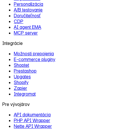
Personalizácia
A/B testovanie
Doručiteľnosť
CDP
AI agent EMA
MCP server
Integrácie
Možnosti prepojenia
E‑commerce pluginy
Shoptet
Prestashop
Upgates
Shopify
Zapier
Integromat
Pre vývojárov
API dokumentácia
PHP API Wrapper
Nette API Wrapper