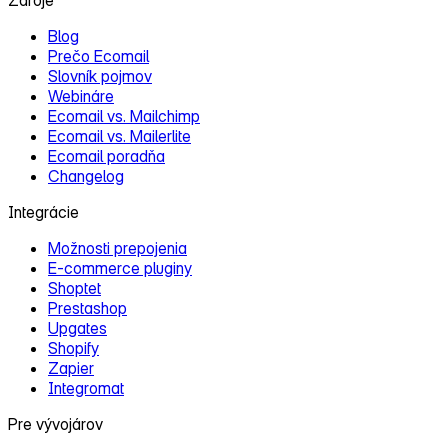
Blog
Prečo Ecomail
Slovník pojmov
Webináre
Ecomail vs. Mailchimp
Ecomail vs. Mailerlite
Ecomail poradňa
Changelog
Integrácie
Možnosti prepojenia
E‑commerce pluginy
Shoptet
Prestashop
Upgates
Shopify
Zapier
Integromat
Pre vývojárov