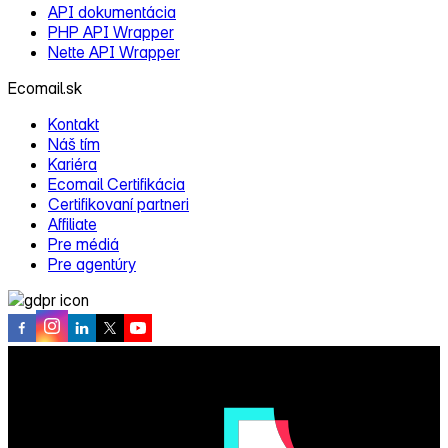
API dokumentácia
PHP API Wrapper
Nette API Wrapper
Ecomail.sk
Kontakt
Náš tím
Kariéra
Ecomail Certifikácia
Certifikovaní partneri
Affiliate
Pre médiá
Pre agentúry