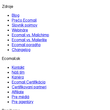
Zdroje
Blog
Prečo Ecomail
Slovník pojmov
Webináre
Ecomail vs. Mailchimp
Ecomail vs. Mailerlite
Ecomail poradňa
Changelog
Ecomail.sk
Kontakt
Náš tím
Kariéra
Ecomail Certifikácia
Certifikovaní partneri
Affiliate
Pre médiá
Pre agentúry