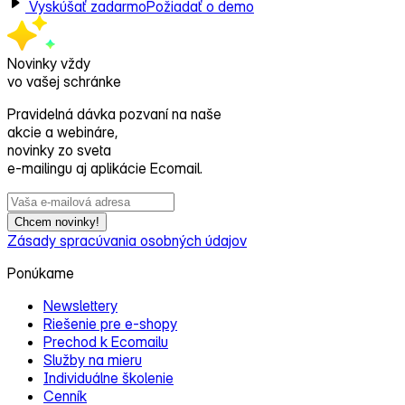
Vyskúšať zadarmo
Požiadať o demo
Novinky vždy
vo vašej schránke
Pravidelná dávka pozvaní na naše
akcie a webináre,
novinky zo sveta
e‑mailingu aj aplikácie Ecomail.
Chcem novinky!
Zásady spracúvania osobných údajov
Ponúkame
Newslettery
Riešenie pre e‑shopy
Prechod k Ecomailu
Služby na mieru
Individuálne školenie
Cenník