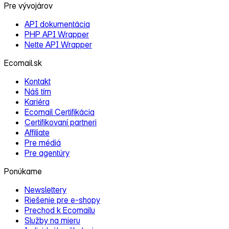
Pre vývojárov
API dokumentácia
PHP API Wrapper
Nette API Wrapper
Ecomail.sk
Kontakt
Náš tím
Kariéra
Ecomail Certifikácia
Certifikovaní partneri
Affiliate
Pre médiá
Pre agentúry
Ponúkame
Newslettery
Riešenie pre e‑shopy
Prechod k Ecomailu
Služby na mieru