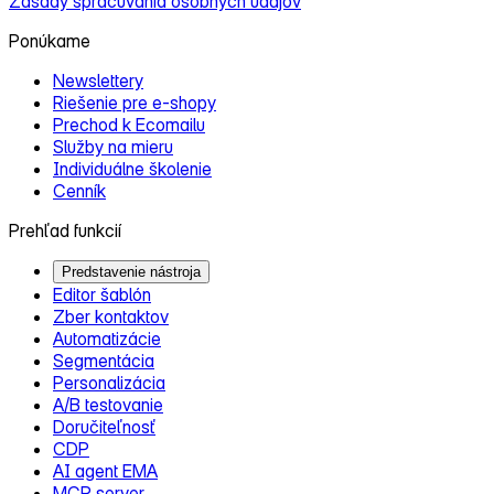
Zásady spracúvania osobných údajov
Ponúkame
Newslettery
Riešenie pre e‑shopy
Prechod k Ecomailu
Služby na mieru
Individuálne školenie
Cenník
Prehľad funkcií
Predstavenie nástroja
Editor šablón
Zber kontaktov
Automatizácie
Segmentácia
Personalizácia
A/B testovanie
Doručiteľnosť
CDP
AI agent EMA
MCP server