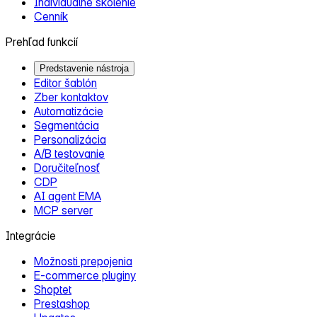
Individuálne školenie
Cenník
Prehľad funkcií
Predstavenie nástroja
Editor šablón
Zber kontaktov
Automatizácie
Segmentácia
Personalizácia
A/B testovanie
Doručiteľnosť
CDP
AI agent EMA
MCP server
Integrácie
Možnosti prepojenia
E‑commerce pluginy
Shoptet
Prestashop