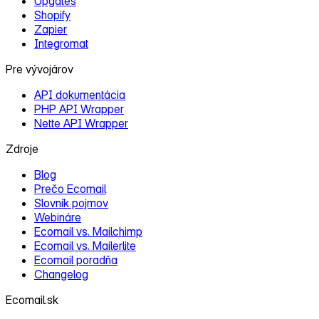
Upgates
Shopify
Zapier
Integromat
Pre vývojárov
API dokumentácia
PHP API Wrapper
Nette API Wrapper
Zdroje
Blog
Prečo Ecomail
Slovník pojmov
Webináre
Ecomail vs. Mailchimp
Ecomail vs. Mailerlite
Ecomail poradňa
Changelog
Ecomail.sk