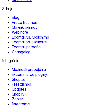
Zdroje
Blog
Prečo Ecomail
Slovník pojmov
Webináre
Ecomail vs. Mailchimp
Ecomail vs. Mailerlite
Ecomail poradňa
Changelog
Integrácie
Možnosti prepojenia
E‑commerce pluginy
Shoptet
Prestashop
Upgates
Shopify
Zapier
Integromat