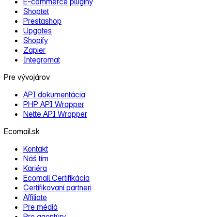
E‑commerce pluginy
Shoptet
Prestashop
Upgates
Shopify
Zapier
Integromat
Pre vývojárov
API dokumentácia
PHP API Wrapper
Nette API Wrapper
Ecomail.sk
Kontakt
Náš tím
Kariéra
Ecomail Certifikácia
Certifikovaní partneri
Affiliate
Pre médiá
Pre agentúry