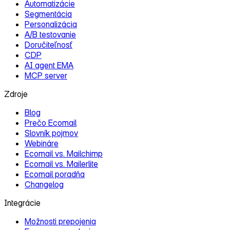
Automatizácie
Segmentácia
Personalizácia
A/B testovanie
Doručiteľnosť
CDP
AI agent EMA
MCP server
Zdroje
Blog
Prečo Ecomail
Slovník pojmov
Webináre
Ecomail vs. Mailchimp
Ecomail vs. Mailerlite
Ecomail poradňa
Changelog
Integrácie
Možnosti prepojenia