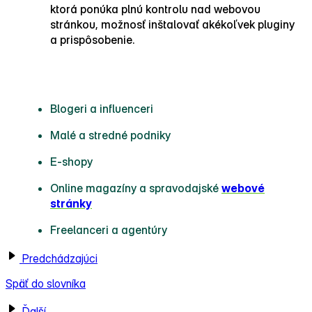
ktorá ponúka plnú kontrolu nad webovou
stránkou, možnosť inštalovať akékoľvek pluginy
a prispôsobenie.
Pre koho je WordPress vhodný?
Blogeri a influenceri
Malé a stredné podniky
E‑shopy
Online magazíny a spravodajské
webové
stránky
Freelanceri a agentúry
Predchádzajúci
Späť do slovníka
Ďalší