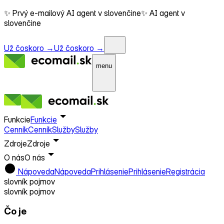
✨ Prvý e-mailový AI agent v slovenčine
✨ AI agent v
slovenčine
Už čoskoro →
Už čoskoro →
menu
Funkcie
Funkcie
Cenník
Cenník
Služby
Služby
Zdroje
Zdroje
O nás
O nás
Nápoveda
Nápoveda
Prihlásenie
Prihlásenie
Registrácia
slovník pojmov
slovník pojmov
Čo je
WordPress