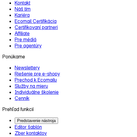
Kontakt
Náš tím
Kariéra
Ecomail Certifikácia
Certifikovaní partneri
Affiliate
Pre médiá
Pre agentúry
Ponúkame
Newslettery
Riešenie pre e‑shopy
Prechod k Ecomailu
Služby na mieru
Individuálne školenie
Cenník
Prehľad funkcií
Predstavenie nástroja
Editor šablón
Zber kontaktov