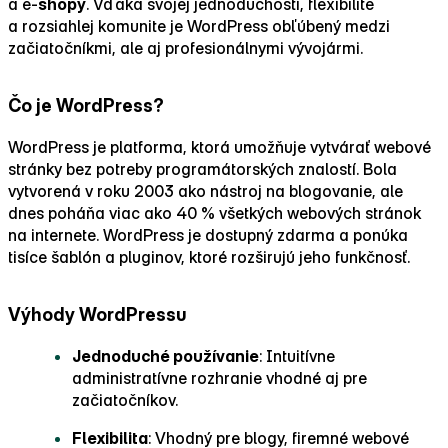
a e‑
shopy
. Vďaka svojej jednoduchosti, flexibilite
a rozsiahlej komunite je WordPress obľúbený medzi
začiatočníkmi, ale aj profesionálnymi vývojármi.
Čo je WordPress?
WordPress je platforma, ktorá umožňuje vytvárať webové
stránky bez potreby programátorských znalostí. Bola
vytvorená v roku 2003 ako nástroj na blogovanie, ale
dnes poháňa viac ako 40 % všetkých webových stránok
na internete. WordPress je dostupný zdarma a ponúka
tisíce šablón a pluginov, ktoré rozširujú jeho funkčnosť.
Výhody WordPressu
Jednoduché používanie
: Intuitívne
administratívne rozhranie vhodné aj pre
začiatočníkov.
Flexibilita
: Vhodný pre blogy, firemné webové