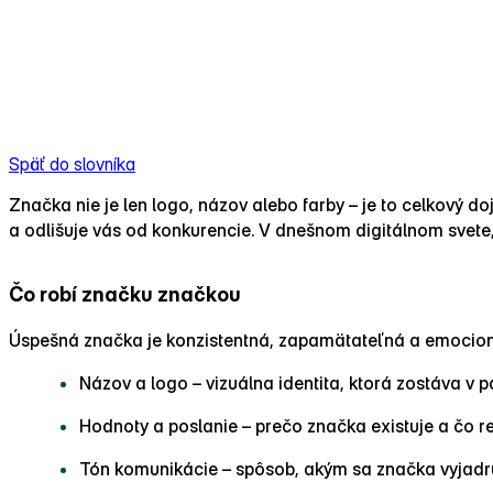
Späť do slovníka
Značka nie je len logo, názov alebo farby – je to celkový d
a odlišuje vás od konkurencie. V dnešnom digitálnom svete,
Čo robí značku značkou
Úspešná značka je konzistentná, zapamätateľná a emocioná
Názov a logo – vizuálna identita, ktorá zostáva v p
Hodnoty a poslanie – prečo značka existuje a čo re
Tón komunikácie – spôsob, akým sa značka vyjadruje