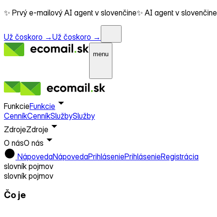
✨ Prvý e-mailový AI agent v slovenčine
✨ AI agent v slovenčine
Už čoskoro →
Už čoskoro →
menu
Funkcie
Funkcie
Cenník
Cenník
Služby
Služby
Zdroje
Zdroje
O nás
O nás
Nápoveda
Nápoveda
Prihlásenie
Prihlásenie
Registrácia
slovník pojmov
slovník pojmov
Čo je
Značka