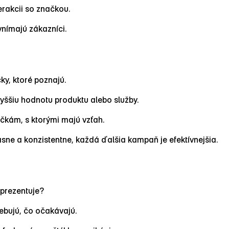
erakcii so značkou.
vnímajú zákazníci.
y, ktoré poznajú.
yššiu hodnotu produktu alebo služby.
ačkám, s ktorými majú vzťah.
ne a konzistentne, každá ďalšia kampaň je efektívnejšia.
eprezentuje?
ebujú, čo očakávajú.