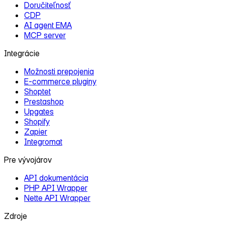
Doručiteľnosť
CDP
AI agent EMA
MCP server
Integrácie
Možnosti prepojenia
E‑commerce pluginy
Shoptet
Prestashop
Upgates
Shopify
Zapier
Integromat
Pre vývojárov
API dokumentácia
PHP API Wrapper
Nette API Wrapper
Zdroje