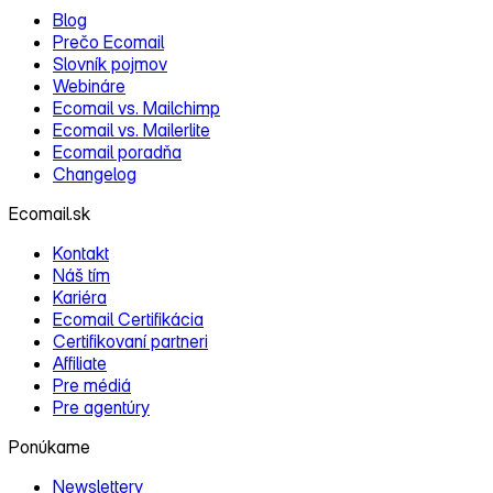
Blog
Prečo Ecomail
Slovník pojmov
Webináre
Ecomail vs. Mailchimp
Ecomail vs. Mailerlite
Ecomail poradňa
Changelog
Ecomail.sk
Kontakt
Náš tím
Kariéra
Ecomail Certifikácia
Certifikovaní partneri
Affiliate
Pre médiá
Pre agentúry
Ponúkame
Newslettery