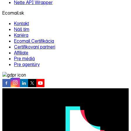
Nette API Wrapper
Ecomail.sk
Kontakt
Náš tím
Kariéra
Ecomail Certifikácia
Certifikovaní partneri
Affiliate
Pre médiá
Pre agentúry