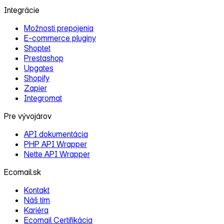
Integrácie
Možnosti prepojenia
E‑commerce pluginy
Shoptet
Prestashop
Upgates
Shopify
Zapier
Integromat
Pre vývojárov
API dokumentácia
PHP API Wrapper
Nette API Wrapper
Ecomail.sk
Kontakt
Náš tím
Kariéra
Ecomail Certifikácia