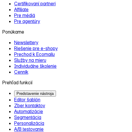
Certifikovaní partneri
Affiliate
Pre médiá
Pre agentúry
Ponúkame
Newslettery
Riešenie pre e‑shopy
Prechod k Ecomailu
Služby na mieru
Individuálne školenie
Cenník
Prehľad funkcií
Predstavenie nástroja
Editor šablón
Zber kontaktov
Automatizácie
Segmentácia
Personalizácia
A/B testovanie