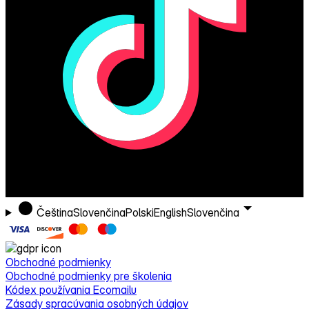
Čeština
Slovenčina
Polski
English
Slovenčina
Obchodné podmienky
Obchodné podmienky pre školenia
Kódex používania Ecomailu
Zásady spracúvania osobných údajov