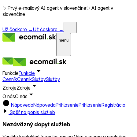
✨ Prvý e-mailový AI agent v slovenčine
✨ AI agent v
slovenčine
Už čoskoro →
Už čoskoro →
menu
Funkcie
Funkcie
Cenník
Cenník
Služby
Služby
Zdroje
Zdroje
O nás
O nás
Nápoveda
Nápoveda
Prihlásenie
Prihlásenie
Registrácia
Späť na popis služieb
Nezáväzný dopyt služieb
Vyplňte kontaktný formulár, my sa Vám ozveme a spoločne