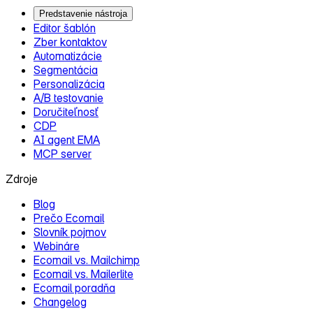
Predstavenie nástroja
Editor šablón
Zber kontaktov
Automatizácie
Segmentácia
Personalizácia
A/B testovanie
Doručiteľnosť
CDP
AI agent EMA
MCP server
Zdroje
Blog
Prečo Ecomail
Slovník pojmov
Webináre
Ecomail vs. Mailchimp
Ecomail vs. Mailerlite
Ecomail poradňa
Changelog