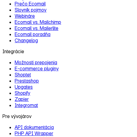
Prečo Ecomail
Slovník pojmov
Webináre
Ecomail vs. Mailchimp
Ecomail vs. Mailerlite
Ecomail poradňa
Changelog
Integrácie
Možnosti prepojenia
E‑commerce pluginy
Shoptet
Prestashop
Upgates
Shopify
Zapier
Integromat
Pre vývojárov
API dokumentácia
PHP API Wrapper