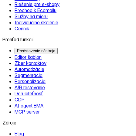
Riešenie pre e‑shopy
Prechod k Ecomailu
Služby na mieru
Individuálne školenie
Cenník
Prehľad funkcií
Predstavenie nástroja
Editor šablón
Zber kontaktov
Automatizácie
Segmentácia
Personalizácia
A/B testovanie
Doručiteľnosť
CDP
AI agent EMA
MCP server
Zdroje
Blog