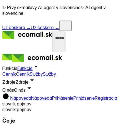
✨ Prvý e-mailový AI agent v slovenčine
✨ AI agent v
slovenčine
Už čoskoro →
Už čoskoro →
menu
Funkcie
Funkcie
Cenník
Cenník
Služby
Služby
Zdroje
Zdroje
O nás
O nás
Nápoveda
Nápoveda
Prihlásenie
Prihlásenie
Registrácia
slovník pojmov
slovník pojmov
Čo je
CLV