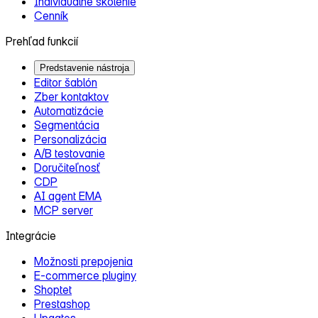
Individuálne školenie
Cenník
Prehľad funkcií
Predstavenie nástroja
Editor šablón
Zber kontaktov
Automatizácie
Segmentácia
Personalizácia
A/B testovanie
Doručiteľnosť
CDP
AI agent EMA
MCP server
Integrácie
Možnosti prepojenia
E‑commerce pluginy
Shoptet
Prestashop
Upgates