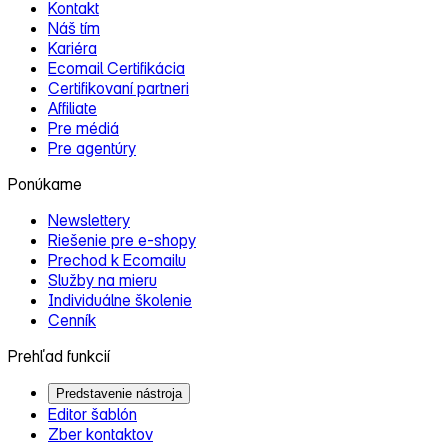
Kontakt
Náš tím
Kariéra
Ecomail Certifikácia
Certifikovaní partneri
Affiliate
Pre médiá
Pre agentúry
Ponúkame
Newslettery
Riešenie pre e‑shopy
Prechod k Ecomailu
Služby na mieru
Individuálne školenie
Cenník
Prehľad funkcií
Predstavenie nástroja
Editor šablón
Zber kontaktov