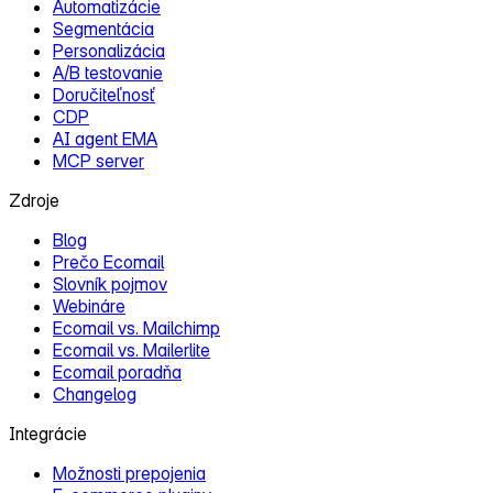
Automatizácie
Segmentácia
Personalizácia
A/B testovanie
Doručiteľnosť
CDP
AI agent EMA
MCP server
Zdroje
Blog
Prečo Ecomail
Slovník pojmov
Webináre
Ecomail vs. Mailchimp
Ecomail vs. Mailerlite
Ecomail poradňa
Changelog
Integrácie
Možnosti prepojenia