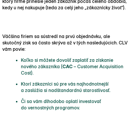
ktorý firme prinesie jeden zákazník počas celého obdobia,
kedy u nej nakupuje (teda za celý jeho „zákaznícky život“).
Prečo je CLV dôležité?
Väčšina firiem sa sústredí na prvú objednávku, ale
skutočný zisk sa často skrýva až v tých nasledujúcich. CLV
vám povie:
Koľko si môžete dovoliť zaplatiť za získanie
nového zákazníka (
CAC
– Customer Acquisition
Cost).
Ktorí zákazníci sú pre vás najhodnotnejší
a zaslúžia si nadštandardnú starostlivosť.
Či sa vám dlhodobo oplatí investovať
do vernostných programov.
Jednoduchý príklad výpočtu: