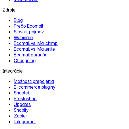
Zdroje
Blog
Prečo Ecomail
Slovník pojmov
Webináre
Ecomail vs. Mailchimp
Ecomail vs. Mailerlite
Ecomail poradňa
Changelog
Integrácie
Možnosti prepojenia
E‑commerce pluginy
Shoptet
Prestashop
Upgates
Shopify
Zapier
Integromat