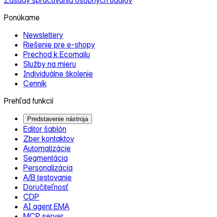
Ponúkame
Newslettery
Riešenie pre e‑shopy
Prechod k Ecomailu
Služby na mieru
Individuálne školenie
Cenník
Prehľad funkcií
Predstavenie nástroja
Editor šablón
Zber kontaktov
Automatizácie
Segmentácia
Personalizácia
A/B testovanie
Doručiteľnosť
CDP
AI agent EMA
MCP server