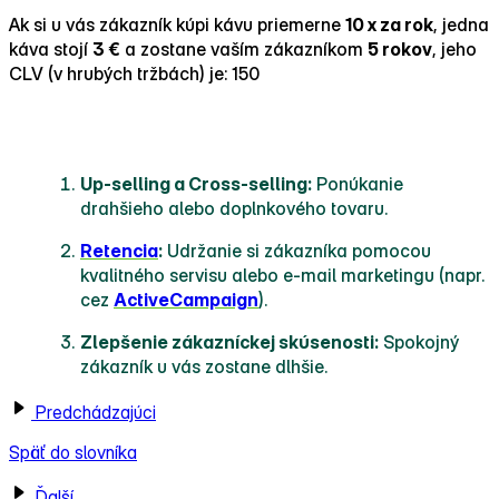
Ak si u vás zákazník kúpi kávu priemerne
10 x za rok
, jedna
káva stojí
3 €
a zostane vaším zákazníkom
5 rokov
, jeho
CLV (v hrubých tržbách) je: 150
Ako zvýšiť CLV?
Up‑selling a Cross‑selling:
Ponúkanie
drahšieho alebo doplnkového tovaru.
Retencia
:
Udržanie si zákazníka pomocou
kvalitného servisu alebo e‑mail marketingu (napr.
cez
ActiveCampaign
).
Zlepšenie zákazníckej skúsenosti:
Spokojný
zákazník u vás zostane dlhšie.
Predchádzajúci
Späť do slovníka
Ďalší