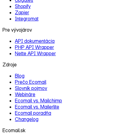
Shopify
Zapier
Integromat
Pre vývojárov
API dokumentácia
PHP API Wrapper
Nette API Wrapper
Zdroje
Blog
Prečo Ecomail
Slovník pojmov
Webináre
Ecomail vs. Mailchimp
Ecomail vs. Mailerlite
Ecomail poradňa
Changelog
Ecomail.sk