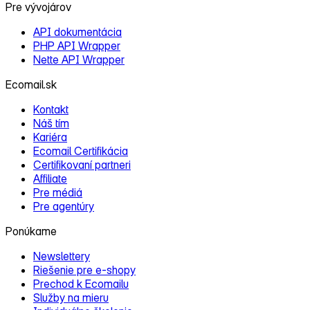
Pre vývojárov
API dokumentácia
PHP API Wrapper
Nette API Wrapper
Ecomail.sk
Kontakt
Náš tím
Kariéra
Ecomail Certifikácia
Certifikovaní partneri
Affiliate
Pre médiá
Pre agentúry
Ponúkame
Newslettery
Riešenie pre e‑shopy
Prechod k Ecomailu
Služby na mieru