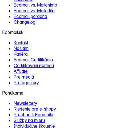
Ecomail vs. Mailchimp
Ecomail vs. Mailerlite
Ecomail poradňa
Changelog
Ecomail.sk
Kontakt
Náš tím
Kariéra
Ecomail Certifikácia
Certifikovaní partneri
Affiliate
Pre médiá
Pre agentúry
Ponúkame
Newslettery
Riešenie pre e‑shopy
Prechod k Ecomailu
Služby na mieru
Individuálne školenie