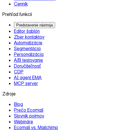
Cenník
Prehľad funkcií
Predstavenie nástroja
Editor šablón
Zber kontaktov
Automatizácie
Segmentácia
Personalizácia
A/B testovanie
Doručiteľnosť
CDP
AI agent EMA
MCP server
Zdroje
Blog
Prečo Ecomail
Slovník pojmov
Webináre
Ecomail vs. Mailchimp