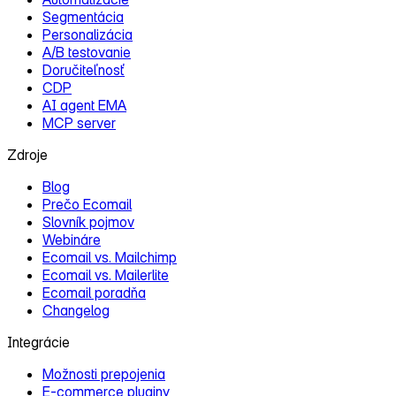
Segmentácia
Personalizácia
A/B testovanie
Doručiteľnosť
CDP
AI agent EMA
MCP server
Zdroje
Blog
Prečo Ecomail
Slovník pojmov
Webináre
Ecomail vs. Mailchimp
Ecomail vs. Mailerlite
Ecomail poradňa
Changelog
Integrácie
Možnosti prepojenia
E‑commerce pluginy