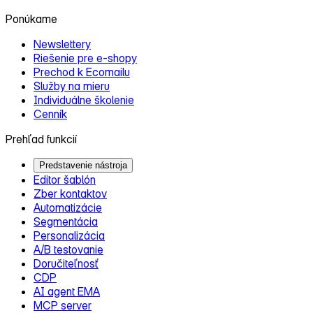
Ponúkame
Newslettery
Riešenie pre e‑shopy
Prechod k Ecomailu
Služby na mieru
Individuálne školenie
Cenník
Prehľad funkcií
Predstavenie nástroja
Editor šablón
Zber kontaktov
Automatizácie
Segmentácia
Personalizácia
A/B testovanie
Doručiteľnosť
CDP
AI agent EMA
MCP server