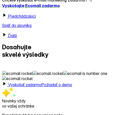
Vyskúšajte Ecomail zadarmo
Predchádzajúci
Späť do slovníka
Ďalší
Dosahujte
skvelé výsledky
s Ecomailom!
Vyskúšať zadarmo
Požiadať o demo
Novinky vždy
vo vašej schránke