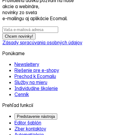
Pravidelná dávka pozvaní na naše
akcie a webináre,
novinky zo sveta
e‑mailingu aj aplikácie Ecomail.
Chcem novinky!
Zásady spracúvania osobných údajov
Ponúkame
Newslettery
Riešenie pre e‑shopy
Prechod k Ecomailu
Služby na mieru
Individuálne školenie
Cenník
Prehľad funkcií
Predstavenie nástroja
Editor šablón
Zber kontaktov
Automatizácie