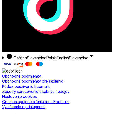
Čeština
Slovenčina
Polski
English
Slovenčina
Obchodné podmienky
Obchodné podmienky pre školenia
Kódex používania Ecomailu
Zásady spracúvania osobných údajov
Nastavenie cookies
Cookies spojené s funkciami Ecomailu
Vyhlásenie o prístupnosti