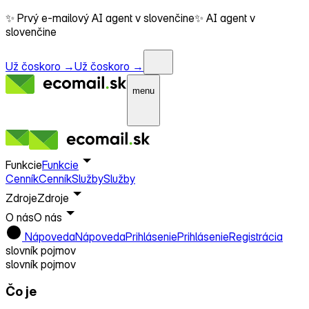
✨ Prvý e-mailový AI agent v slovenčine
✨ AI agent v
slovenčine
Už čoskoro →
Už čoskoro →
menu
Funkcie
Funkcie
Cenník
Cenník
Služby
Služby
Zdroje
Zdroje
O nás
O nás
Nápoveda
Nápoveda
Prihlásenie
Prihlásenie
Registrácia
slovník pojmov
slovník pojmov
Čo je
MailerLite