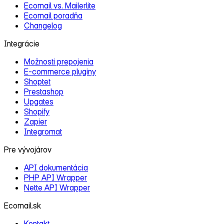
Ecomail vs. Mailerlite
Ecomail poradňa
Changelog
Integrácie
Možnosti prepojenia
E‑commerce pluginy
Shoptet
Prestashop
Upgates
Shopify
Zapier
Integromat
Pre vývojárov
API dokumentácia
PHP API Wrapper
Nette API Wrapper
Ecomail.sk
Kontakt