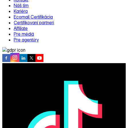
Náš tím
Kariéra
Ecomail Certifikácia
Certifikovaní partneri
Affiliate
Pre médiá
Pre agentúry