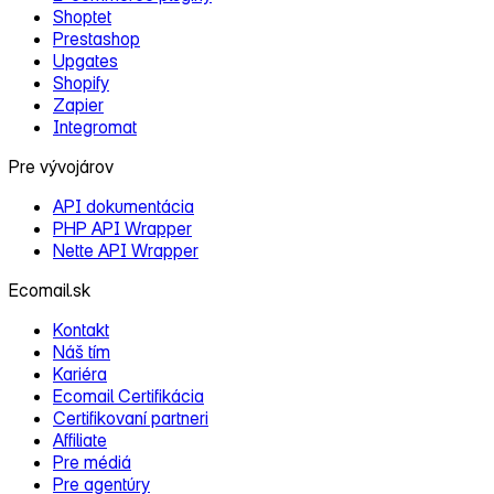
Shoptet
Prestashop
Upgates
Shopify
Zapier
Integromat
Pre vývojárov
API dokumentácia
PHP API Wrapper
Nette API Wrapper
Ecomail.sk
Kontakt
Náš tím
Kariéra
Ecomail Certifikácia
Certifikovaní partneri
Affiliate
Pre médiá
Pre agentúry