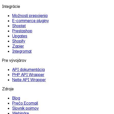
Integrácie
Možnosti prepojenia
E‑commerce pluginy
Shoptet
Prestashop
Upgates
Shopify
Zapier
Integromat
Pre vývojárov
API dokumentácia
PHP API Wrapper
Nette API Wrapper
Zdroje
Blog
Prečo Ecomail
Slovník pojmov
Webináre