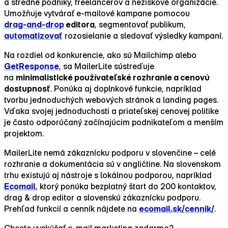
a stredné podniky, freelancerov a neziskové organizácie.
Umožňuje vytvárať e‑mailové kampane pomocou
drag‑and-drop
editora
, segmentovať publikum,
automatizovať
rozosielanie a sledovať výsledky kampaní.
Na rozdiel od konkurencie, ako sú Mailchimp alebo
GetResponse
, sa MailerLite sústreďuje
na
minimalistické používateľské rozhranie a cenovú
dostupnosť
. Ponúka aj doplnkové funkcie, napríklad
tvorbu jednoduchých webových stránok a landing pages.
Vďaka svojej jednoduchosti a priateľskej cenovej politike
je často odporúčaný začínajúcim podnikateľom a menším
projektom.
MailerLite nemá zákaznícku podporu v slovenčine – celé
rozhranie a dokumentácia sú v angličtine. Na slovenskom
trhu existujú aj nástroje s lokálnou podporou, napríklad
Ecomail
, ktorý ponúka bezplatný štart do 200 kontaktov,
drag & drop editor a slovenskú zákaznícku podporu.
Prehľad funkcií a cenník nájdete na
ecomail.sk/cennik/
.
Chcete vyskúšať e‑mail marketing zadarmo? →