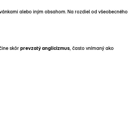
zvánkami alebo iným obsahom. Na rozdiel od všeobecného
nčine skôr
prevzatý anglicizmus
, často vnímaný ako