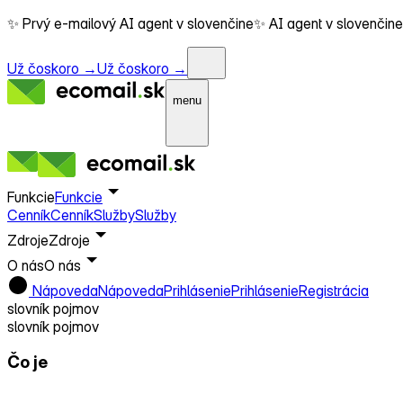
✨ Prvý e-mailový AI agent v slovenčine
✨ AI agent v slovenčine
Už čoskoro →
Už čoskoro →
menu
Funkcie
Funkcie
Cenník
Cenník
Služby
Služby
Zdroje
Zdroje
O nás
O nás
Nápoveda
Nápoveda
Prihlásenie
Prihlásenie
Registrácia
slovník pojmov
slovník pojmov
Čo je
Mailing