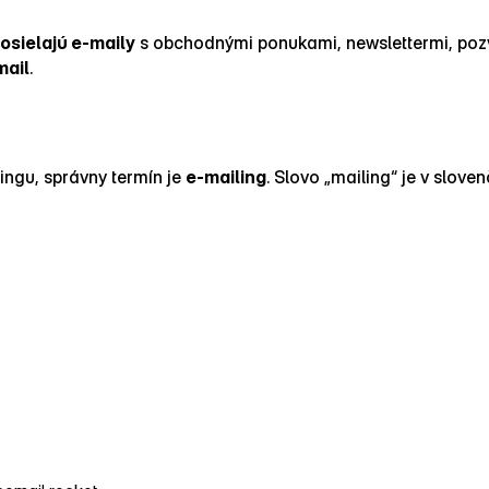
osielajú e‑maily
s obchodnými ponukami, newslettermi, po
mail
.
tingu, správny termín je
e‑mailing
. Slovo „mailing“ je v slove