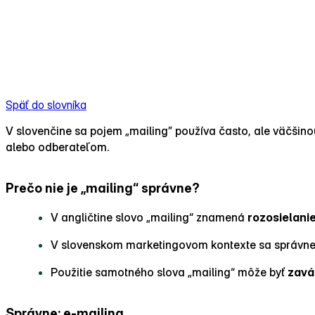
Späť do slovníka
V slovenčine sa pojem „mailing” používa často, ale väčšino
alebo odberateľom.
Prečo nie je „mailing“ správne?
V angličtine slovo „mailing“ znamená
rozosielani
V slovenskom marketingovom kontexte sa správn
Použitie samotného slova „mailing“ môže byť
zavá
Správne: e‑mailing