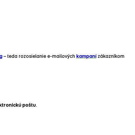
g
– teda rozosielanie e‑mailových
kampaní
zákazníkom
ktronickú poštu
.