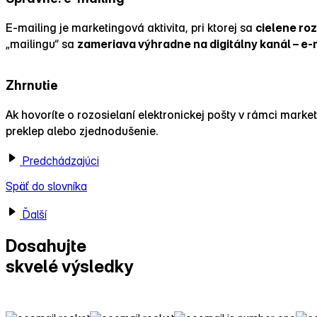
E‑mailing je marketingová aktivita, pri ktorej sa
cielene roz
„mailingu“ sa
zameriava výhradne na digitálny kanál – e‑
Zhrnutie
Ak hovoríte o rozosielaní elektronickej pošty v rámci marke
preklep alebo zjednodušenie.
Predchádzajúci
Späť do slovníka
Ďalší
Dosahujte
skvelé výsledky
s Ecomailom!