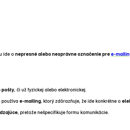
u ide o
nepresné alebo nesprávne označenie pre
e‑mailin
e pošty
, či už fyzickej alebo elektronickej.
e používa
e‑mailing
, ktorý zdôrazňuje, že ide konkrétne o
ele
dzajúce
, pretože nešpecifikuje formu komunikácie.