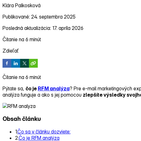
Klára Palkosková
Publikované: 24. septembra 2025
Posledná aktualizácia: 17. apríla 2026
Čítanie na 6 minút
Zdieľať
Čítanie na 6 minút
Pýtate sa,
čo je
RFM analýza
? Pre e‑mail marketingových exp
analýza funguje a ako s jej pomocou
zlepšíte výsledky svojh
Obsah článku
1.
Čo sa v článku dozviete:
2.
Čo je RFM analýza