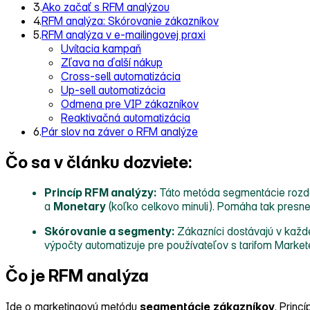
3.
Ako začať s RFM analýzou
4.
RFM analýza: Skórovanie zákazníkov
5.
RFM analýza v e-mailingovej praxi
Uvítacia kampaň
Zľava na ďalší nákup
Cross-sell automatizácia
Up-sell automatizácia
Odmena pre VIP zákazníkov
Reaktivačná automatizácia
6.
Pár slov na záver o RFM analýze
Čo sa v článku dozviete:
Princíp RFM analýzy:
Táto metóda segmentácie rozde
a
Monetary
(koľko celkovo minuli). Pomáha tak presne id
Skórovanie a segmenty:
Zákazníci dostávajú v každe
výpočty automatizuje pre používateľov s tarifom Markete
Čo je RFM analýza
Ide o marketingovú metódu
segmentácie
zákazníkov
. Princ