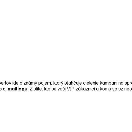
ertov ide o známy pojem, ktorý uľahčuje cielenie kampaní na spr
o e‑mailingu
. Zistite, kto sú vaši VIP zákazníci a komu sa už neop