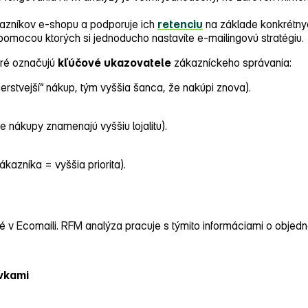
kazníkov e‑shopu a podporuje ich
retenciu
na základe konkrétnyc
y, pomocou ktorých si jednoducho nastavíte e‑mailingovú stratégiu.
oré označujú
kľúčové
ukazovatele
zákazníckeho správania:
erstvejší“ nákup, tým vyššia šanca, že nakúpi znova).
e nákupy znamenajú vyššiu lojalitu).
kazníka = vyššia priorita).
 v Ecomaili. RFM analýza pracuje s týmito informáciami o objed
vkami