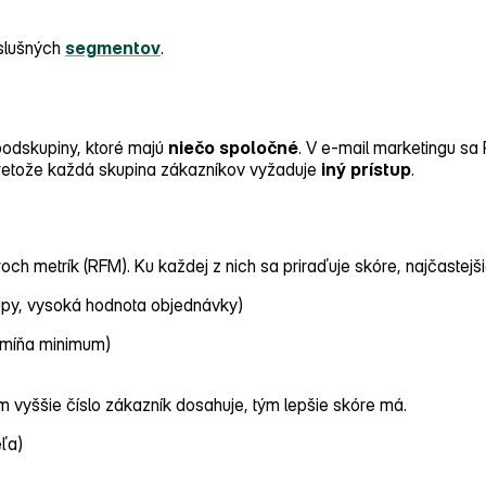
íslušných
segmentov
.
podskupiny, ktoré majú
niečo
spoločné
. V e‑mail marketingu sa
 pretože každá skupina zákazníkov vyžaduje
iný
prístup
.
och metrík (RFM). Ku každej z nich sa priraďuje skóre, najčastejšie
upy, vysoká hodnota objednávky)
, míňa minimum)
ím vyššie číslo zákazník dosahuje, tým lepšie skóre má.
ľa)