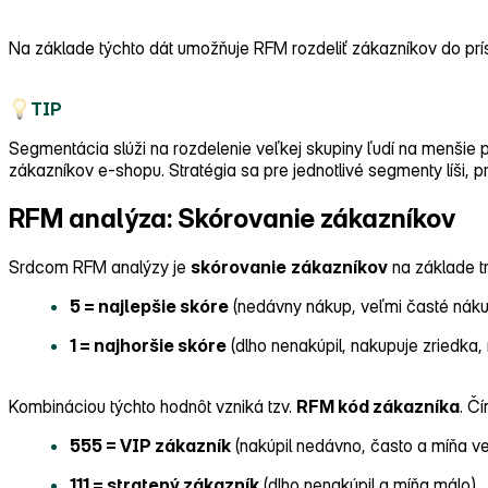
Na základe týchto dát umožňuje RFM rozdeliť zákazníkov do pr
TIP
Segmentácia slúži na rozdelenie veľkej skupiny ľudí na menšie 
zákazníkov e‑shopu. Stratégia sa pre jednotlivé segmenty líši,
RFM analýza: Skórovanie zákazníkov
Srdcom RFM analýzy je
skórovanie
zákazníkov
na základe tr
5 = najlepšie skóre
(nedávny nákup, veľmi časté nák
1 = najhoršie skóre
(dlho nenakúpil, nakupuje zriedka
Kombináciou týchto hodnôt vzniká tzv.
RFM kód zákazníka
. Č
555 = VIP zákazník
(nakúpil nedávno, často a míňa ve
111 = stratený zákazník
(dlho nenakúpil a míňa málo)