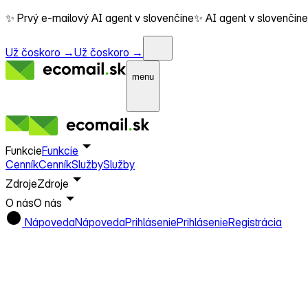
✨ Prvý e-mailový AI agent v slovenčine
✨ AI agent v slovenčine
Už čoskoro →
Už čoskoro →
menu
Funkcie
Funkcie
Cenník
Cenník
Služby
Služby
Zdroje
Zdroje
O nás
O nás
Nápoveda
Nápoveda
Prihlásenie
Prihlásenie
Registrácia