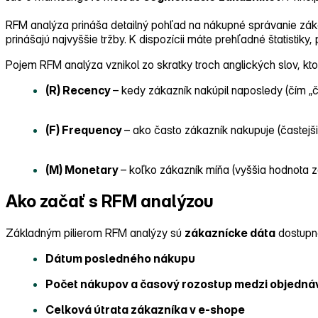
RFM analýza prináša detailný pohľad na nákupné správanie zá
prinášajú najvyššie tržby. K dispozícii máte prehľadné štatistik
Pojem RFM analýza vznikol zo skratky troch anglických slov, kt
(R) Recency
– kedy zákazník nakúpil naposledy (čím „č
(F) Frequency
– ako často zákazník nakupuje (častejši
(M) Monetary
– koľko zákazník míňa (vyššia hodnota zá
Ako začať s RFM analýzou
Základným pilierom RFM analýzy sú
zákaznícke dáta
dostupné
Dátum posledného nákupu
Počet nákupov a časový rozostup medzi objedná
Celková útrata zákazníka v e‑shope