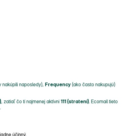
 nakúpili naposledy),
Frequency
(ako často nakupujú)
)
, zatiaľ čo tí najmenej aktívni
111 (stratení)
. Ecomail tieto
.
iadne účinný.