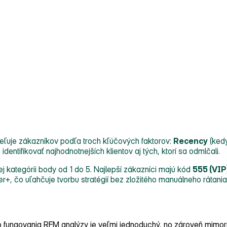
ľuje zákazníkov podľa troch kľúčových faktorov:
Recency
(kedy
entifikovať najhodnotnejších klientov aj tých, ktorí sa odmlčali.
j kategórii body od 1 do 5. Najlepší zákazníci majú kód
555 (VIP
r+, čo uľahčuje tvorbu stratégií bez zložitého manuálneho rátania
íp fungovania RFM analýzy je veľmi jednoduchý, no zároveň mimor