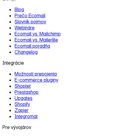
Blog
Prečo Ecomail
Slovník pojmov
Webináre
Ecomail vs. Mailchimp
Ecomail vs. Mailerlite
Ecomail poradňa
Changelog
Integrácie
Možnosti prepojenia
E‑commerce pluginy
Shoptet
Prestashop
Upgates
Shopify
Zapier
Integromat
Pre vývojárov