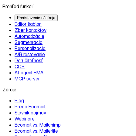
Prehľad funkcií
Predstavenie nástroja
Editor šablón
Zber kontaktov
Automatizácie
Segmentácia
Personalizácia
A/B testovanie
Doručiteľnosť
CDP
AI agent EMA
MCP server
Zdroje
Blog
Prečo Ecomail
Slovník pojmov
Webináre
Ecomail vs. Mailchimp
Ecomail vs. Mailerlite