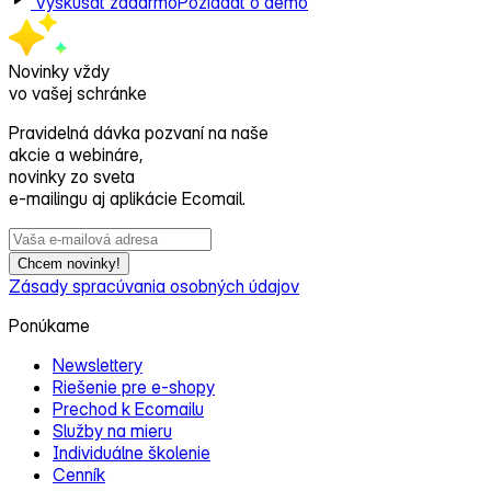
Vyskúšať zadarmo
Požiadať o demo
Novinky vždy
vo vašej schránke
Pravidelná dávka pozvaní na naše
akcie a webináre,
novinky zo sveta
e‑mailingu aj aplikácie Ecomail.
Chcem novinky!
Zásady spracúvania osobných údajov
Ponúkame
Newslettery
Riešenie pre e‑shopy
Prechod k Ecomailu
Služby na mieru
Individuálne školenie
Cenník