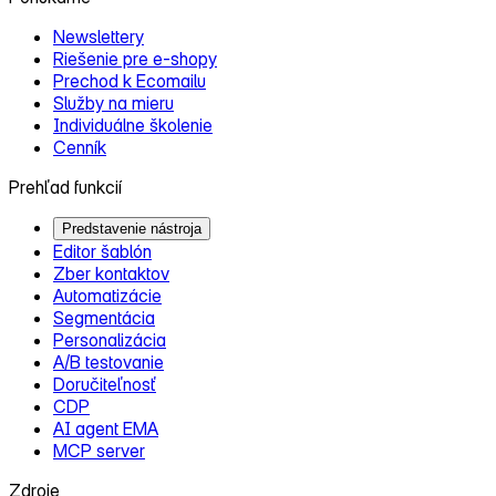
Newslettery
Riešenie pre e‑shopy
Prechod k Ecomailu
Služby na mieru
Individuálne školenie
Cenník
Prehľad funkcií
Predstavenie nástroja
Editor šablón
Zber kontaktov
Automatizácie
Segmentácia
Personalizácia
A/B testovanie
Doručiteľnosť
CDP
AI agent EMA
MCP server
Zdroje