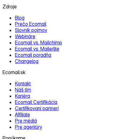
Zdroje
Blog
Prečo Ecomail
Slovník pojmov
Webináre
Ecomail vs. Mailchimp
Ecomail vs. Mailerlite
Ecomail poradňa
Changelog
Ecomail.sk
Kontakt
Náš tím
Kariéra
Ecomail Certifikácia
Certifikovaní partneri
Affiliate
Pre médiá
Pre agentúry
Ponúkame