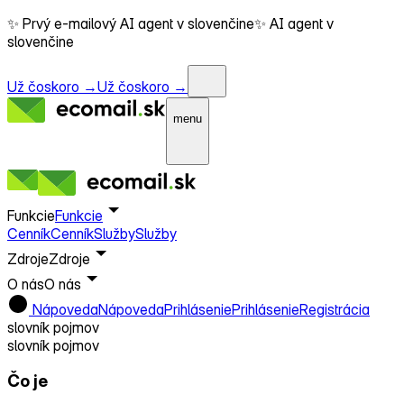
✨ Prvý e-mailový AI agent v slovenčine
✨ AI agent v
slovenčine
Už čoskoro →
Už čoskoro →
menu
Funkcie
Funkcie
Cenník
Cenník
Služby
Služby
Zdroje
Zdroje
O nás
O nás
Nápoveda
Nápoveda
Prihlásenie
Prihlásenie
Registrácia
slovník pojmov
slovník pojmov
Čo je
Google Chrome