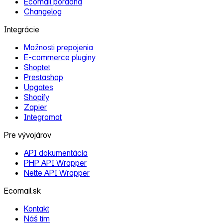
Ecomail poradňa
Changelog
Integrácie
Možnosti prepojenia
E‑commerce pluginy
Shoptet
Prestashop
Upgates
Shopify
Zapier
Integromat
Pre vývojárov
API dokumentácia
PHP API Wrapper
Nette API Wrapper
Ecomail.sk
Kontakt
Náš tím